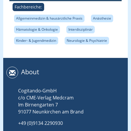
Fachbereiche:
Allgemeinmedizin & hausärztliche Praxis
Anästhesie
Hämatologie & Onkologie
Interdisziplinär
Kinder- & Jugendmedizin
Neurologie & Psychiatrie
About
Cogitando-GmbH
c/o CME-Verlag Medcram
Im Birnengarten 7
91077 Neunkirchen am Brand
+49 (0)9134 2290930