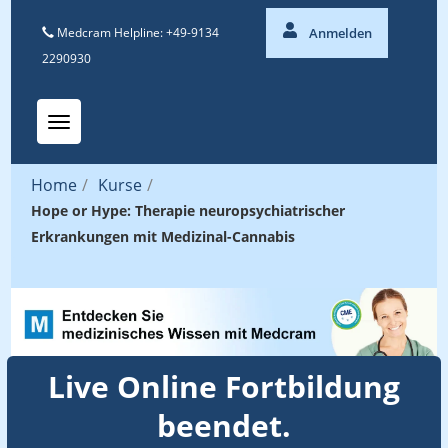
Medcram Helpline: +49-9134
Anmelden
2290930
Toggle navigation
Home
/
Kurse
/
Hope or Hype: Therapie neuropsychiatrischer
Erkrankungen mit Medizinal-Cannabis
Live Online Fortbildung
beendet.