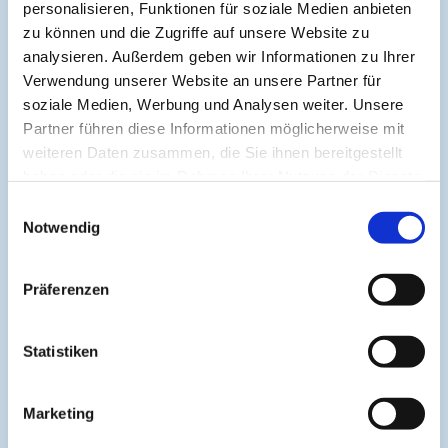
Ähnliche Beiträge: Weiterführende Artikel zum
personalisieren, Funktionen für soziale Medien anbieten
Thema:
zu können und die Zugriffe auf unsere Website zu
analysieren. Außerdem geben wir Informationen zu Ihrer
Schlagwörter:
ADHS
Cannabinoide
Cannabis
Verwendung unserer Website an unsere Partner für
soziale Medien, Werbung und Analysen weiter. Unsere
Cannabisblüten
Cannabisextrakt
CBD
Depression
Partner führen diese Informationen möglicherweise mit
Medizinisches Cannabis
Onkologie
weiteren Daten zusammen, die Sie ihnen bereitgestellt
haben oder die sie im Rahmen Ihrer Nutzung der Dienste
psychiatrische Erkrankungen
THC
Tourette
gesammelt haben.
Einwilligungsauswahl
Notwendig
Präferenzen
Statistiken
Marketing