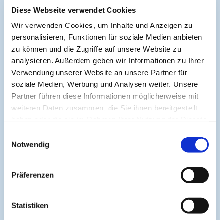
Allgemeinmedizin & hausärztliche Praxis
Chirurgie
Diese Webseite verwendet Cookies
Ernährungsmedizin
Gynäkologie & Geburtshilfe
Wir verwenden Cookies, um Inhalte und Anzeigen zu
personalisieren, Funktionen für soziale Medien anbieten
Interdisziplinär
Neurologie & Psychiatrie
zu können und die Zugriffe auf unsere Website zu
analysieren. Außerdem geben wir Informationen zu Ihrer
Verwendung unserer Website an unsere Partner für
soziale Medien, Werbung und Analysen weiter. Unsere
About
Partner führen diese Informationen möglicherweise mit
weiteren Daten zusammen, die Sie ihnen bereitgestellt
haben oder die sie im Rahmen Ihrer Nutzung der Dienste
Cogitando-GmbH
gesammelt haben.
Einwilligungsauswahl
c/o CME-Verlag Medcram
Notwendig
Im Birnengarten 7
91077 Neunkirchen am Brand
Präferenzen
+49 (0)9134 2290930
Statistiken
helpdesk@medcram.de