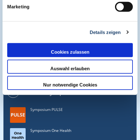
About
Marketing
Cogitando-GmbH
c/o CME-Verlag Medcram
Details zeigen
Im Birnengarten 7
91077 Neunkirchen am Brand
Cookies zulassen
+49 (0)9134 2290930
Auswahl erlauben
helpdesk@medcram.de
Nur notwendige Cookies
Online Symposien
Symposium PULSE
Symposium One Health