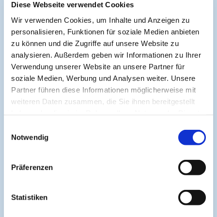
Diese Webseite verwendet Cookies
Archivierte Kurse:
Wir verwenden Cookies, um Inhalte und Anzeigen zu
GynäkologieUpdate 1 Mütterliches Folat
personalisieren, Funktionen für soziale Medien anbieten
und Cholin für die prä und postnatale
zu können und die Zugriffe auf unsere Website zu
Kindesentwicklung relevanter denn je
analysieren. Außerdem geben wir Informationen zu Ihrer
Ernährung im Kleinkindalter
Verwendung unserer Website an unsere Partner für
Lösungsansätze zur Verbesserung
soziale Medien, Werbung und Analysen weiter. Unsere
Partner führen diese Informationen möglicherweise mit
GynäkologieUpdate 2 Mütterliches DHA
weiteren Daten zusammen, die Sie ihnen bereitgestellt
und Cholin für die prä und postnatale
haben oder die sie im Rahmen Ihrer Nutzung der Dienste
Kindesentwicklung relevanter denn je
gesammelt haben.
Einwilligungsauswahl
Notwendig
Zur Verbesserung der Übersichtlichkeit werden nur die
letzten 5 Kurse angezeigt. Diese Begrenzung hilft, die
Präferenzen
Darstellung kompakt und fokussiert zu halten.
Statistiken