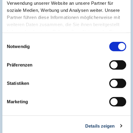
Verwendung unserer Website an unsere Partner für
soziale Medien, Werbung und Analysen weiter. Unsere
Partner führen diese Informationen möglicherweise mit
weiteren Daten zusammen, die Sie ihnen bereitgestellt
haben oder die sie im Rahmen Ihrer Nutzung der Dienste
Die neue Asthma-Leitlinie 2023:
gesammelt haben.
Einwilligungsauswahl
Moderne Therapie von Asthma
Notwendig
Präferenzen
Prof. Dr. med. Marek
Statistiken
Lommatzsch
Marketing
verfügbar bis 24.03.2027
Details zeigen