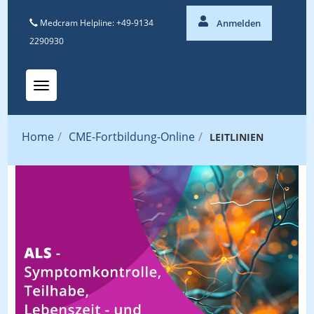
Medcram Helpline: +49-9134
Anmelden
2290930
Toggle navigation
Home
/
CME-Fortbildung-Online
/
LEITLINIEN