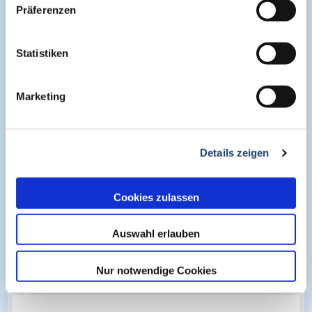
Präferenzen
Statistiken
apl. Prof. Dr. med. Oliver Pfaar
Marketing
Leitlinie zur Allergen-Immuntherapie bei IgE-
vermittelten allergischen Erkrankungen
Details zeigen
Cookies zulassen
Verfügbar bis: 10 Juli 2027
Auswahl erlauben
Bayerische Landesärztekammer
Kostenfrei
Nur notwendige Cookies