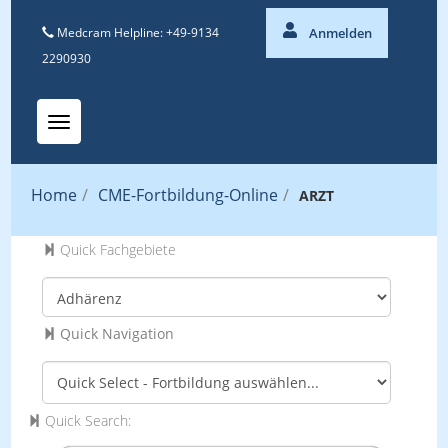
Medcram Helpline: +49-9134
Anmelden
2290930
Toggle navigation
Home
/
CME-Fortbildung-Online
/
ARZT
Quick Fachgebiete
Quick Navigation
Quick Search: