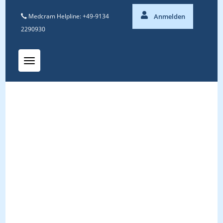
Medcram Helpline: +49-9134
Anmelden
2290930
Toggle navigation