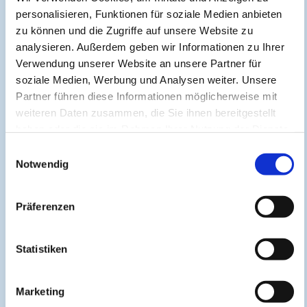
Mit dem Absenden dieses Formulars stimme ich der Verarbeitung meiner
personalisieren, Funktionen für soziale Medien anbieten
Daten für die Bearbeitung meiner Anfrage oder Abmeldung zu. Diese
zu können und die Zugriffe auf unsere Website zu
Einwilligung kann ich jederzeit widerrufen. Ich habe die
Datenschutzbestimmungen
gelesen und akzeptiere sie.
analysieren. Außerdem geben wir Informationen zu Ihrer
Verwendung unserer Website an unsere Partner für
Antispam:
Wieviel ist
8 - 6
?
soziale Medien, Werbung und Analysen weiter. Unsere
Partner führen diese Informationen möglicherweise mit
weiteren Daten zusammen, die Sie ihnen bereitgestellt
haben oder die sie im Rahmen Ihrer Nutzung der Dienste
gesammelt haben.
Einwilligungsauswahl
Notwendig
Präferenzen
About
Statistiken
Cogitando-GmbH
c/o CME-Verlag Medcram
Marketing
Im Birnengarten 7