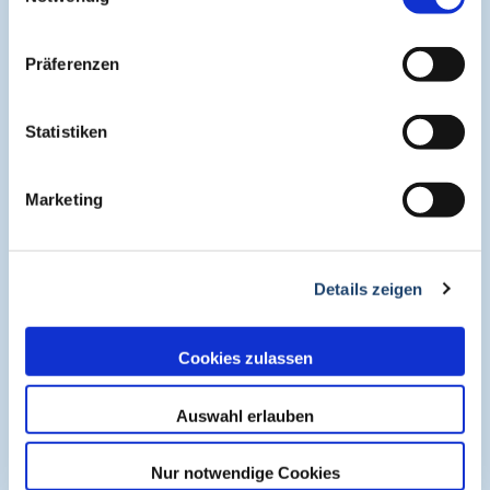
Kommunikation Die Bedeutung eines
professionellen Onboardings
Präferenzen
Umgang mit einer Vielzahl von
Verstorbenen Herausforderungen und
Lösungsansätze
Statistiken
Zur Verbesserung der Übersichtlichkeit werden nur die
Marketing
letzten 5 Kurse angezeigt. Diese Begrenzung hilft, die
Darstellung kompakt und fokussiert zu halten.
Details zeigen
About
Cookies zulassen
Auswahl erlauben
Cogitando-GmbH
c/o CME-Verlag Medcram
Nur notwendige Cookies
Im Birnengarten 7