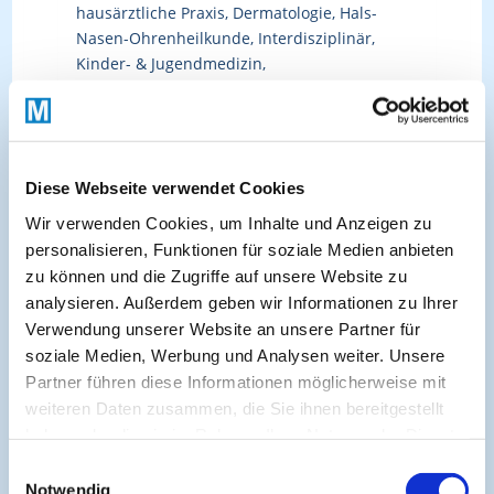
hausärztliche Praxis, Dermatologie, Hals-
Nasen-Ohrenheilkunde, Interdisziplinär,
Kinder- & Jugendmedizin,
Nahrungsmittelallergien, Pneumologie,
Chirurgie, Gastroenterologie, Infektiologie &
Hygiene, Kardiologie, Nephrologie, Neurologie
& Psychiatrie, QM & Praxisführung
Diese Webseite verwendet Cookies
Wir verwenden Cookies, um Inhalte und Anzeigen zu
personalisieren, Funktionen für soziale Medien anbieten
Kürzlich hinzugefügte Kurse:
zu können und die Zugriffe auf unsere Website zu
analysieren. Außerdem geben wir Informationen zu Ihrer
Verwendung unserer Website an unsere Partner für
Archivierte Kurse:
soziale Medien, Werbung und Analysen weiter. Unsere
Partner führen diese Informationen möglicherweise mit
Registerbasierte Studien zu
weiteren Daten zusammen, die Sie ihnen bereitgestellt
Interventionseffekten Möglichkeiten
haben oder die sie im Rahmen Ihrer Nutzung der Dienste
Herausforderungen Perspektiven
gesammelt haben.
Einwilligungsauswahl
Interprofessionelle Zusammenarbeit und
Notwendig