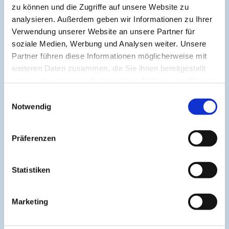
zu können und die Zugriffe auf unsere Website zu
Kardiologie
Kinder- & Jugendmedizin
analysieren. Außerdem geben wir Informationen zu Ihrer
Neurologie & Psychiatrie
Pneumologie
Verwendung unserer Website an unsere Partner für
soziale Medien, Werbung und Analysen weiter. Unsere
Rheumatologie & Immunologie
Partner führen diese Informationen möglicherweise mit
weiteren Daten zusammen, die Sie ihnen bereitgestellt
haben oder die sie im Rahmen Ihrer Nutzung der Dienste
gesammelt haben.
Einwilligungsauswahl
About
Notwendig
Cogitando-GmbH
Präferenzen
c/o CME-Verlag Medcram
Im Birnengarten 7
Statistiken
91077 Neunkirchen am Brand
+49 (0)9134 2290930
Marketing
helpdesk@medcram.de