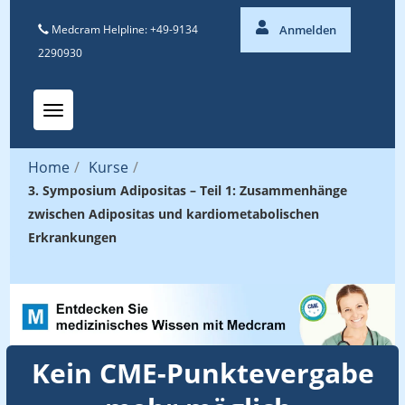
Medcram Helpline: +49-9134
Anmelden
2290930
Toggle navigation
Home
/
Kurse
/
3. Symposium Adipositas – Teil 1: Zusammenhänge
zwischen Adipositas und kardiometabolischen
Erkrankungen
Kein CME-Punktevergabe