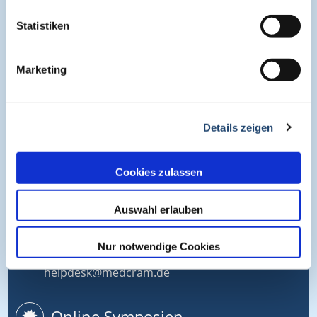
Zur Verbesserung der Übersichtlichkeit werden nur die
letzten 5 Kurse angezeigt. Diese Begrenzung hilft, die
Statistiken
Darstellung kompakt und fokussiert zu halten.
Marketing
About
Details zeigen
Cogitando-GmbH
c/o CME-Verlag Medcram
Cookies zulassen
Im Birnengarten 7
91077 Neunkirchen am Brand
Auswahl erlauben
+49 (0)9134 2290930
Nur notwendige Cookies
helpdesk@medcram.de
Online Symposien