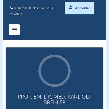
Medcram Helpline: +49-9134
Anmelden
2290930
Toggle navigation
PROF. EM. DR. MED. RANDOLF
BREHLER