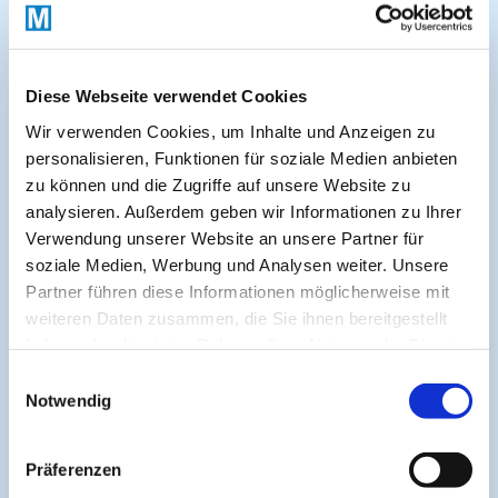
Kürzlich hinzugefügte Kurse:
Brennpunkt AIT Zwischen molekularer
Diese Webseite verwendet Cookies
Diagnostik und klinischer Evidenz
Wir verwenden Cookies, um Inhalte und Anzeigen zu
personalisieren, Funktionen für soziale Medien anbieten
Archivierte Kurse:
zu können und die Zugriffe auf unsere Website zu
analysieren. Außerdem geben wir Informationen zu Ihrer
Diagnose der Tierhaarallergie und
Verwendung unserer Website an unsere Partner für
klinische Relevanz von IgEProfilen
soziale Medien, Werbung und Analysen weiter. Unsere
Wenn Nahrungsmittel Probleme machen
Partner führen diese Informationen möglicherweise mit
Allergie Intoleranz oder Unverträglichkeit
weiteren Daten zusammen, die Sie ihnen bereitgestellt
haben oder die sie im Rahmen Ihrer Nutzung der Dienste
Kaleidoskop der Allergenimmuntherapie
gesammelt haben.
29 März
Einwilligungsauswahl
Notwendig
Facettenreich Die Welt der
Allergenimmuntherapie 15 März
Präferenzen