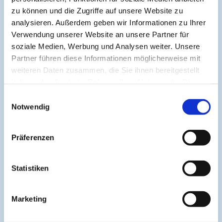
zu können und die Zugriffe auf unsere Website zu
Archivierte Kurse:
analysieren. Außerdem geben wir Informationen zu Ihrer
Verwendung unserer Website an unsere Partner für
Versorgung von Patientinnen mit Spastik
soziale Medien, Werbung und Analysen weiter. Unsere
in Pflegeheimen
Partner führen diese Informationen möglicherweise mit
weiteren Daten zusammen, die Sie ihnen bereitgestellt
haben oder die sie im Rahmen Ihrer Nutzung der Dienste
Zur Verbesserung der Übersichtlichkeit werden nur die
gesammelt haben.
letzten 5 Kurse angezeigt. Diese Begrenzung hilft, die
Einwilligungsauswahl
Darstellung kompakt und fokussiert zu halten.
Notwendig
Präferenzen
About
Statistiken
Cogitando-GmbH
c/o CME-Verlag Medcram
Marketing
Im Birnengarten 7