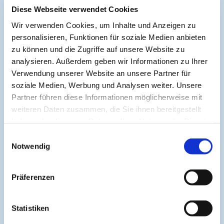
Diese Webseite verwendet Cookies
Symposium EcoMed
Wir verwenden Cookies, um Inhalte und Anzeigen zu
personalisieren, Funktionen für soziale Medien anbieten
Gemeinsam gegen ADIPOSITAS
zu können und die Zugriffe auf unsere Website zu
analysieren. Außerdem geben wir Informationen zu Ihrer
Verwendung unserer Website an unsere Partner für
Information
soziale Medien, Werbung und Analysen weiter. Unsere
Partner führen diese Informationen möglicherweise mit
weiteren Daten zusammen, die Sie ihnen bereitgestellt
Aktuelle CME
haben oder die sie im Rahmen Ihrer Nutzung der Dienste
CME-Leitlinie
gesammelt haben.
Einwilligungsauswahl
Notwendig
CME-Partner
CME-Punkte
Präferenzen
Help & Support
Kontakt
Statistiken
Medienpartner