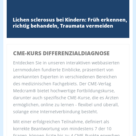
Lichen sclerosus bei Kindern: Früh erkennen,
richtig behandeln, Traumata vermeiden
CME-KURS DIFFERENZIALDIAGNOSE
Entdecken Sie in unseren interaktiven webbasierten
Lernmodulen fundierte Einblicke, präsentiert von
anerkannten Experten in verschiedenen Bereichen
des medizinischen Fachgebiets. Der CME-Verlag
Medcram® bietet hochwertige Fortbildungskurse,
darunter auch spezifische CME-Kurse, die es Ärzten
ermöglichen, online zu lernen - flexibel und überall,
solange eine Internetverbindung besteht.
Mit einer erfolgreichen Teilnahme, definiert als
korrekte Beantwortung von mindestens 7 der 10
Fragen, können Ärzte bis zu 4 CME-Punkte erwerben.