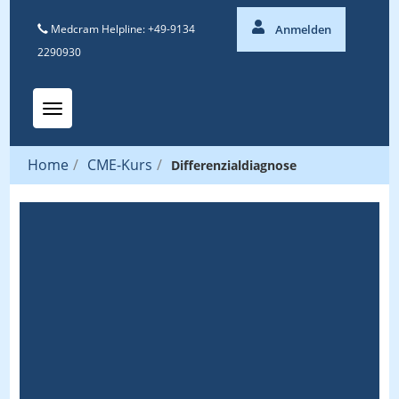
Medcram Helpline: +49-9134
Anmelden
2290930
Toggle navigation
Home
/
CME-Kurs
/
Differenzialdiagnose