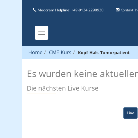
Medcram Helpline: +49-9134 2290930
Kontakt:
h
Toggle navigation
Home
/
CME-Kurs
/
Kopf-Hals-Tumorpatient
Es wurden keine aktuelle
Die nächsten Live Kurse
Live