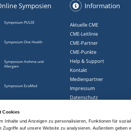
Online Symposien
Information
Symposium PULSE
Aktuelle CME
CME-Leitlinie
Symposium One Health
CME-Partner
CME-Punkte
Help & Support
Symposium Asthma und
Allergien
Kontakt
Medienpartner
Symposium EcoMed
Impressum
Datenschutz
Gemeinsam gegen
Nutzungsbedingungen
ADIPOSITAS
t Cookies
Cookies
 Inhalte und Anzeigen zu personalisieren, Funktionen für sozia
e Zugriffe auf unsere Website zu analysieren. Außerdem geben w