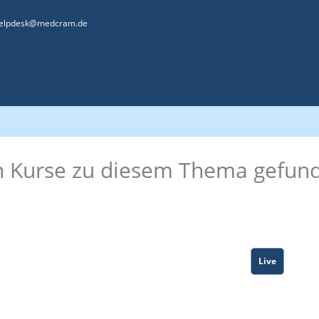
elpdesk@medcram.de
n Kurse zu diesem Thema gefun
Live