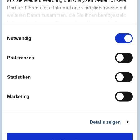
Cogitando-GmbH
Partner führen diese Informationen möglicherweise mit
c/o CME-Verlag Medcram
weiteren Daten zusammen, die Sie ihnen bereitgestellt
Im Birnengarten 7
haben oder die sie im Rahmen Ihrer Nutzung der Dienste
91077 Neunkirchen am Brand
gesammelt haben.
Einwilligungsauswahl
+49 (0)9134 2290930
Notwendig
helpdesk@medcram.de
Präferenzen
Online Symposien
Statistiken
Symposium PULSE
Marketing
Symposium One Health
Details zeigen
Symposium Asthma und Allergien