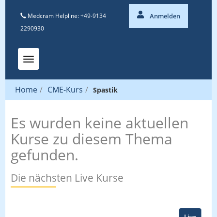
Medcram Helpline: +49-9134
Anmelden
2290930
Toggle navigation
Home
/
CME-Kurs
/
Spastik
Es wurden keine aktuellen
Kurse zu diesem Thema
gefunden.
Die nächsten Live Kurse
Live