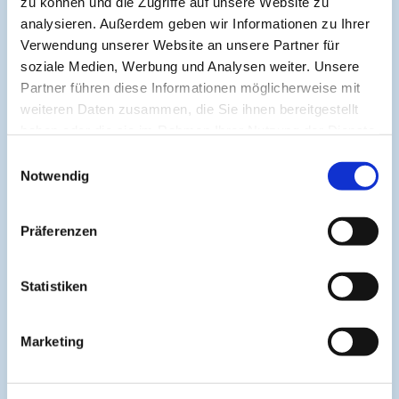
zu können und die Zugriffe auf unsere Website zu
Evidenzbasierte Ernährungstherapie bei
analysieren. Außerdem geben wir Informationen zu Ihrer
onkologischer Therapie praktische
Verwendung unserer Website an unsere Partner für
Anwendung und Fallbeispiele
soziale Medien, Werbung und Analysen weiter. Unsere
Partner führen diese Informationen möglicherweise mit
weiteren Daten zusammen, die Sie ihnen bereitgestellt
Zur Verbesserung der Übersichtlichkeit werden nur die
haben oder die sie im Rahmen Ihrer Nutzung der Dienste
letzten 5 Kurse angezeigt. Diese Begrenzung hilft, die
gesammelt haben.
Darstellung kompakt und fokussiert zu halten.
Einwilligungsauswahl
Notwendig
Präferenzen
About
Statistiken
Cogitando-GmbH
c/o CME-Verlag Medcram
Marketing
Im Birnengarten 7
91077 Neunkirchen am Brand