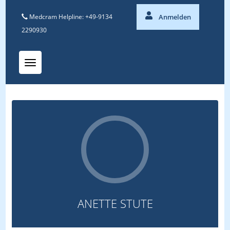
Medcram Helpline: +49-9134
Anmelden
2290930
Toggle navigation
ANETTE STUTE