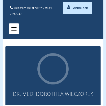
Medcram Helpline: +49-9134
Anmelden
2290930
Toggle navigation
DR. MED. DOROTHEA WIECZOREK