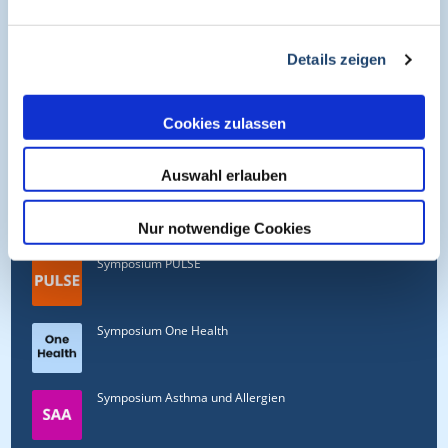
c/o CME-Verlag Medcram
Im Birnengarten 7
91077 Neunkirchen am Brand
Details zeigen
+49 (0)9134 2290930
Cookies zulassen
helpdesk@medcram.de
Auswahl erlauben
Online Symposien
Nur notwendige Cookies
Symposium PULSE
Symposium One Health
Symposium Asthma und Allergien