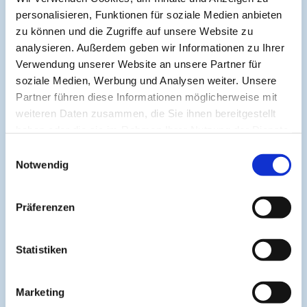
Kürzlich hinzugefügte Kurse:
personalisieren, Funktionen für soziale Medien anbieten
Angioödem im Visier präzise Diagnostik
zu können und die Zugriffe auf unsere Website zu
analysieren. Außerdem geben wir Informationen zu Ihrer
Verwendung unserer Website an unsere Partner für
Archivierte Kurse:
soziale Medien, Werbung und Analysen weiter. Unsere
Partner führen diese Informationen möglicherweise mit
Angioödem im Visier präzise Diagnostik
weiteren Daten zusammen, die Sie ihnen bereitgestellt
haben oder die sie im Rahmen Ihrer Nutzung der Dienste
gesammelt haben.
Zur Verbesserung der Übersichtlichkeit werden nur die
Einwilligungsauswahl
letzten 5 Kurse angezeigt. Diese Begrenzung hilft, die
Notwendig
Darstellung kompakt und fokussiert zu halten.
Präferenzen
About
Statistiken
Cogitando-GmbH
Marketing