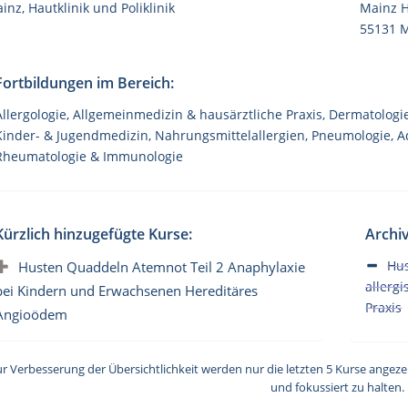
inz, Hautklinik und Poliklinik
Mainz H
55131 
Fortbildungen im Bereich:
Allergologie, Allgemeinmedizin & hausärztliche Praxis, Dermatologie
Kinder- & Jugendmedizin, Nahrungsmittelallergien, Pneumologie, 
Rheumatologie & Immunologie
Kürzlich hinzugefügte Kurse:
Archiv
Hu
Husten Quaddeln Atemnot Teil 2 Anaphylaxie
allerg
bei Kindern und Erwachsenen Hereditäres
Praxis
Angioödem
ur Verbesserung der Übersichtlichkeit werden nur die letzten 5 Kurse angezei
und fokussiert zu halten.