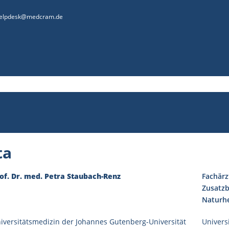
elpdesk@medcram.de
ta
of. Dr. med. Petra Staubach-Renz
Fachärz
Zusatzb
Naturhe
iversitätsmedizin der Johannes Gutenberg-Universität
Univers