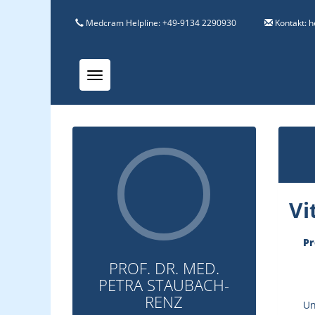
Medcram Helpline: +49-9134 2290930
Kontakt:
h
Toggle navigation
Vi
Pr
PROF. DR. MED.
PETRA STAUBACH-
RENZ
Un