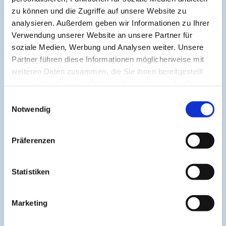
zu können und die Zugriffe auf unsere Website zu
Archivierte Kurse:
analysieren. Außerdem geben wir Informationen zu Ihrer
Verwendung unserer Website an unsere Partner für
Brennpunkt Allergologie
soziale Medien, Werbung und Analysen weiter. Unsere
InsektengiftAllergie in der Praxis
Partner führen diese Informationen möglicherweise mit
weiteren Daten zusammen, die Sie ihnen bereitgestellt
haben oder die sie im Rahmen Ihrer Nutzung der Dienste
Zur Verbesserung der Übersichtlichkeit werden nur die
gesammelt haben.
letzten 5 Kurse angezeigt. Diese Begrenzung hilft, die
Einwilligungsauswahl
Darstellung kompakt und fokussiert zu halten.
Notwendig
Präferenzen
About
Statistiken
Cogitando-GmbH
c/o CME-Verlag Medcram
Marketing
Im Birnengarten 7