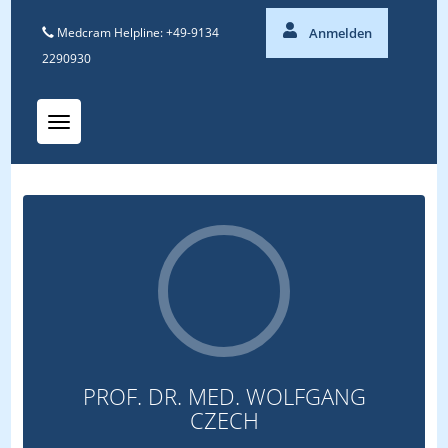
Medcram Helpline: +49-9134
Anmelden
2290930
Toggle navigation
PROF. DR. MED. WOLFGANG
CZECH