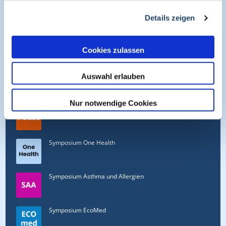
91077 Neunkirchen am Brand
Details zeigen
+49 (0)9134 2290930
helpdesk@medcram.de
Cookies zulassen
Online Symposien
Auswahl erlauben
Nur notwendige Cookies
Symposium PULSE
Symposium One Health
Symposium Asthma und Allergien
Symposium EcoMed