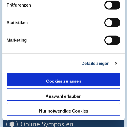
Präferenzen
Pneumologie
Statistiken
About
Marketing
Cogitando-GmbH
Details zeigen
c/o CME-Verlag Medcram
Im Birnengarten 7
91077 Neunkirchen am Brand
Cookies zulassen
+49 (0)9134 2290930
Auswahl erlauben
helpdesk@medcram.de
Nur notwendige Cookies
Online Symposien