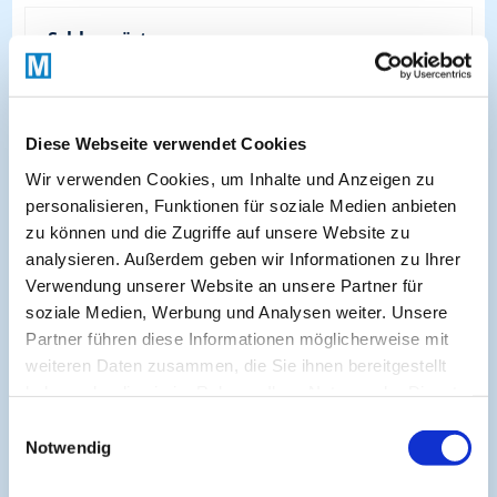
Schlagwörter
Anaphylaxie
S2k-Leitlinie Anaphylaxie
Diese Webseite verwendet Cookies
Leitlinie Anaphylaxie
Wir verwenden Cookies, um Inhalte und Anzeigen zu
personalisieren, Funktionen für soziale Medien anbieten
zu können und die Zugriffe auf unsere Website zu
CME Kurse zum Thema:
analysieren. Außerdem geben wir Informationen zu Ihrer
Verwendung unserer Website an unsere Partner für
Allergologie
soziale Medien, Werbung und Analysen weiter. Unsere
Partner führen diese Informationen möglicherweise mit
Allgemeinmedizin & Hausärztliche Praxis
weiteren Daten zusammen, die Sie ihnen bereitgestellt
haben oder die sie im Rahmen Ihrer Nutzung der Dienste
Dermatologie
Gastroenterologie
gesammelt haben.
Einwilligungsauswahl
Notwendig
Hals-Nasen-Ohrenheilkunde
Interdisziplinär