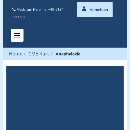
Medcram Helpline: +49-9134
Anmelden
2290930
Toggle navigation
Home
/
CME-Kurs
/
Anaphylaxie