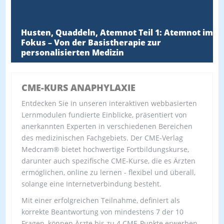
Husten, Quaddeln, Atemnot Teil 1: Atemnot im
Fokus – Von der Basistherapie zur
personalisierten Medizin
CME-KURS ANAPHYLAXIE
Entdecken Sie in unseren interaktiven webbasierten
Lernmodulen fundierte Einblicke, präsentiert von
anerkannten Experten in verschiedenen Bereichen
des medizinischen Fachgebiets. Der CME-Verlag
Medcram® bietet hochwertige Fortbildungskurse,
darunter auch spezifische CME-Kurse, die es Ärzten
ermöglichen, online zu lernen - flexibel und überall,
solange eine Internetverbindung besteht.
Mit einer erfolgreichen Teilnahme, definiert als
korrekte Beantwortung von mindestens 7 der 10
Fragen, können Ärzte bis zu 4 CME-Punkte erwerben.