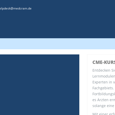
elpdesk@medcram.de
CME-KUR
Entdecken Si
Lernmodulen 
Experten in 
Fachgebiets.
Fortbildungs
es Ärzten erm
solange eine
Mit einer erf