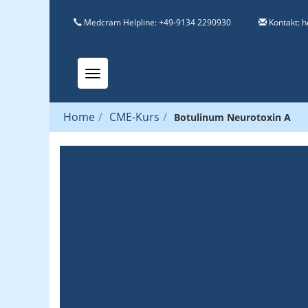
Medcram Helpline: +49-9134 2290930
Kontakt:
h
Toggle navigation
Home
/
CME-Kurs
/
Botulinum Neurotoxin A