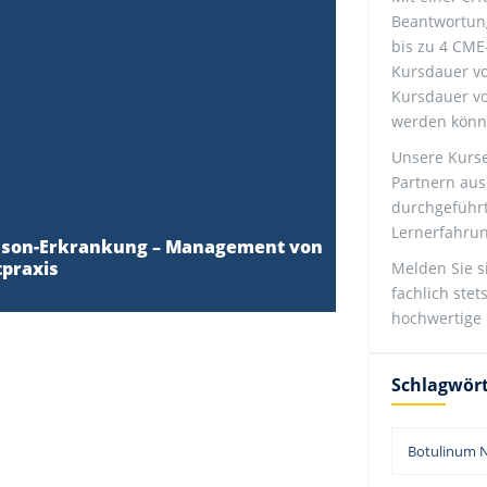
Beantwortung
bis zu 4 CME
Kursdauer vo
Kursdauer vo
werden könn
Unsere Kurs
Partnern aus
durchgeführ
Lernerfahrun
kinson-Erkrankung – Management von
tpraxis
Melden Sie s
fachlich ste
hochwertige 
Schlagwör
Botulinum N