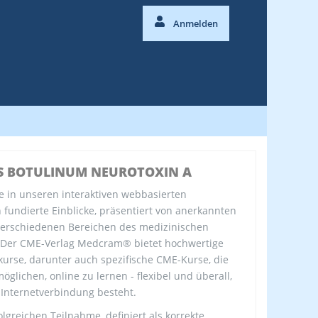
Anmelden
S BOTULINUM NEUROTOXIN A
e in unseren interaktiven webbasierten
fundierte Einblicke, präsentiert von anerkannten
verschiedenen Bereichen des medizinischen
 Der CME-Verlag Medcram® bietet hochwertige
kurse, darunter auch spezifische CME-Kurse, die
öglichen, online zu lernen - flexibel und überall,
 Internetverbindung besteht.
olgreichen Teilnahme, definiert als korrekte