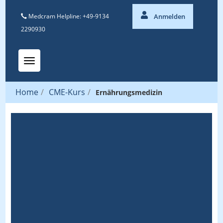
Medcram Helpline: +49-9134
Anmelden
2290930
Toggle navigation
Home
/
CME-Kurs
/
Ernährungsmedizin