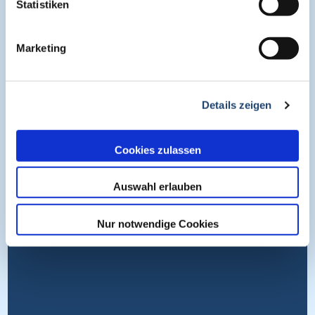
Statistiken
Kontakt
Medienpartner
Marketing
Impressum
Datenschutz
Nutzungsbedingungen
Details zeigen
Cookies
Cookies zulassen
Wissen entdecken
Auswahl erlauben
Nur notwendige Cookies