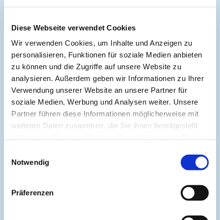
Symposium Asthma und Allergien
Diese Webseite verwendet Cookies
Wir verwenden Cookies, um Inhalte und Anzeigen zu
Symposium EcoMed
personalisieren, Funktionen für soziale Medien anbieten
zu können und die Zugriffe auf unsere Website zu
analysieren. Außerdem geben wir Informationen zu Ihrer
Gemeinsam gegen ADIPOSITAS
Verwendung unserer Website an unsere Partner für
soziale Medien, Werbung und Analysen weiter. Unsere
Partner führen diese Informationen möglicherweise mit
Information
weiteren Daten zusammen, die Sie ihnen bereitgestellt
haben oder die sie im Rahmen Ihrer Nutzung der Dienste
gesammelt haben.
Aktuelle CME
Einwilligungsauswahl
Notwendig
CME-Leitlinie
CME-Partner
Präferenzen
CME-Punkte
Help & Support