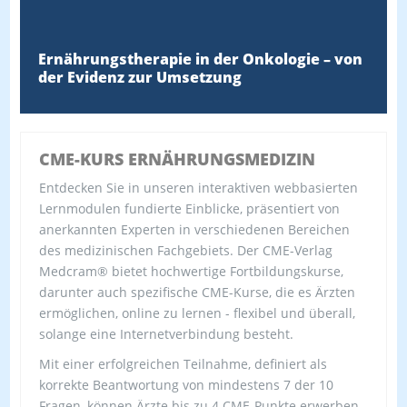
Ernährungstherapie in der Onkologie – von
der Evidenz zur Umsetzung
CME-KURS ERNÄHRUNGSMEDIZIN
Entdecken Sie in unseren interaktiven webbasierten
Lernmodulen fundierte Einblicke, präsentiert von
anerkannten Experten in verschiedenen Bereichen
des medizinischen Fachgebiets. Der CME-Verlag
Medcram® bietet hochwertige Fortbildungskurse,
darunter auch spezifische CME-Kurse, die es Ärzten
ermöglichen, online zu lernen - flexibel und überall,
solange eine Internetverbindung besteht.
Mit einer erfolgreichen Teilnahme, definiert als
korrekte Beantwortung von mindestens 7 der 10
Fragen, können Ärzte bis zu 4 CME-Punkte erwerben.