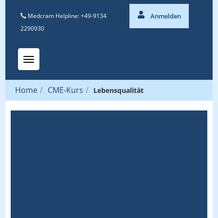
Medcram Helpline: +49-9134
Anmelden
2290930
Toggle navigation
Home
/
CME-Kurs
/
Lebensqualität