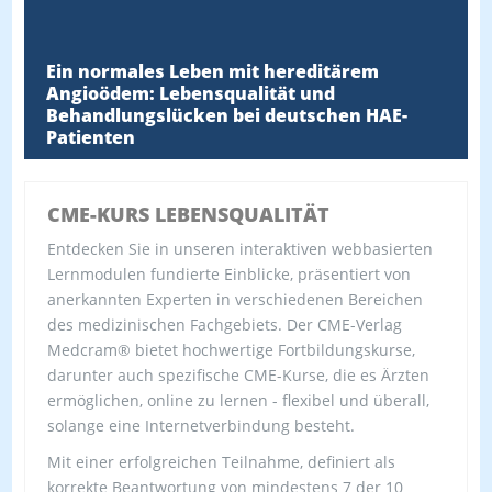
Ein normales Leben mit hereditärem
Angioödem: Lebensqualität und
Behandlungslücken bei deutschen HAE-
Patienten
CME-KURS LEBENSQUALITÄT
Entdecken Sie in unseren interaktiven webbasierten
Lernmodulen fundierte Einblicke, präsentiert von
anerkannten Experten in verschiedenen Bereichen
des medizinischen Fachgebiets. Der CME-Verlag
Medcram® bietet hochwertige Fortbildungskurse,
darunter auch spezifische CME-Kurse, die es Ärzten
ermöglichen, online zu lernen - flexibel und überall,
solange eine Internetverbindung besteht.
Mit einer erfolgreichen Teilnahme, definiert als
korrekte Beantwortung von mindestens 7 der 10