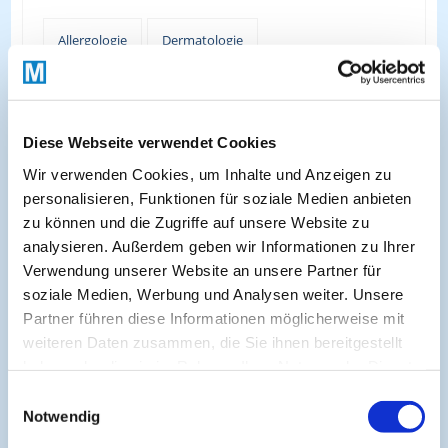
Allergologie
Dermatologie
Ernährungsmedizin
Gastroenterologie
Kinder- & Jugendmedizin
Nahrungsmittelallergien
Diese Webseite verwendet Cookies
Wir verwenden Cookies, um Inhalte und Anzeigen zu
personalisieren, Funktionen für soziale Medien anbieten
zu können und die Zugriffe auf unsere Website zu
analysieren. Außerdem geben wir Informationen zu Ihrer
About
Verwendung unserer Website an unsere Partner für
soziale Medien, Werbung und Analysen weiter. Unsere
Partner führen diese Informationen möglicherweise mit
Cogitando-GmbH
weiteren Daten zusammen, die Sie ihnen bereitgestellt
c/o CME-Verlag Medcram
haben oder die sie im Rahmen Ihrer Nutzung der Dienste
Im Birnengarten 7
gesammelt haben.
Einwilligungsauswahl
91077 Neunkirchen am Brand
Notwendig
+49 (0)9134 2290930