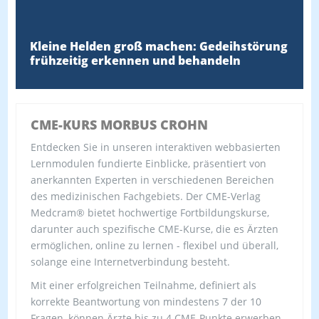
Kleine Helden groß machen: Gedeihstörung
frühzeitig erkennen und behandeln
CME-KURS MORBUS CROHN
Entdecken Sie in unseren interaktiven webbasierten
Lernmodulen fundierte Einblicke, präsentiert von
anerkannten Experten in verschiedenen Bereichen
des medizinischen Fachgebiets. Der CME-Verlag
Medcram® bietet hochwertige Fortbildungskurse,
darunter auch spezifische CME-Kurse, die es Ärzten
ermöglichen, online zu lernen - flexibel und überall,
solange eine Internetverbindung besteht.
Mit einer erfolgreichen Teilnahme, definiert als
korrekte Beantwortung von mindestens 7 der 10
Fragen, können Ärzte bis zu 4 CME-Punkte erwerben.