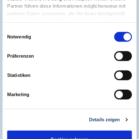
Partner führen diese Informationen möglicherweise mit
weiteren Daten zusammen, die Sie ihnen bereitgestellt
Symposium Asthma und Allergien
haben oder die sie im Rahmen Ihrer Nutzung der Dienste
gesammelt haben.
Einwilligungsauswahl
Notwendig
Symposium EcoMed
Präferenzen
Gemeinsam gegen ADIPOSITAS
Statistiken
Information
Marketing
Aktuelle CME
CME-Leitlinie
Details zeigen
CME-Partner
CME-Punkte