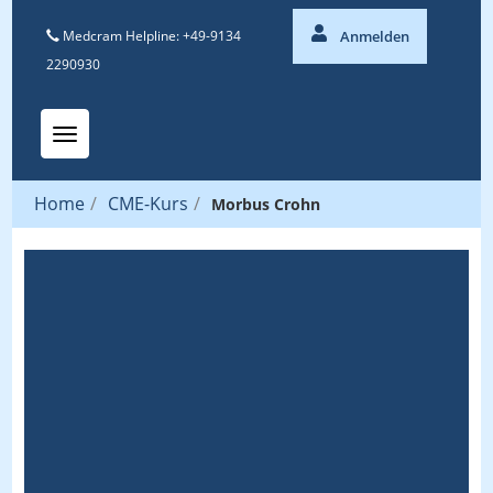
Medcram Helpline: +49-9134
Anmelden
2290930
Toggle navigation
Home
/
CME-Kurs
/
Morbus Crohn