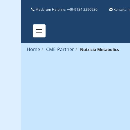
Medcram Helpline: +49-9134 2290930
Kontakt:
h
Toggle navigation
Home
/
CME-Partner
/
Nutricia Metabolics