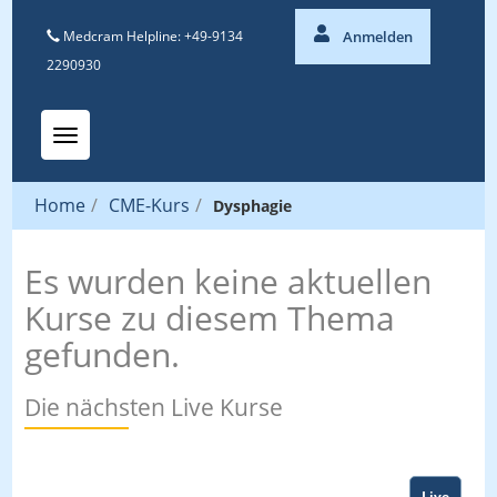
Medcram Helpline: +49-9134
Anmelden
2290930
Toggle navigation
Home
/
CME-Kurs
/
Dysphagie
Es wurden keine aktuellen
Kurse zu diesem Thema
gefunden.
Die nächsten Live Kurse
Live