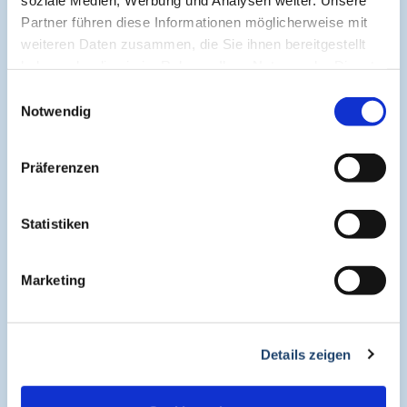
Cogitando-GmbH
Partner führen diese Informationen möglicherweise mit
c/o CME-Verlag Medcram
weiteren Daten zusammen, die Sie ihnen bereitgestellt
Im Birnengarten 7
haben oder die sie im Rahmen Ihrer Nutzung der Dienste
91077 Neunkirchen am Brand
gesammelt haben.
Einwilligungsauswahl
+49 (0)9134 2290930
Notwendig
helpdesk@medcram.de
Präferenzen
Online Symposien
Statistiken
Symposium PULSE
Marketing
Symposium One Health
Details zeigen
Symposium Asthma und Allergien