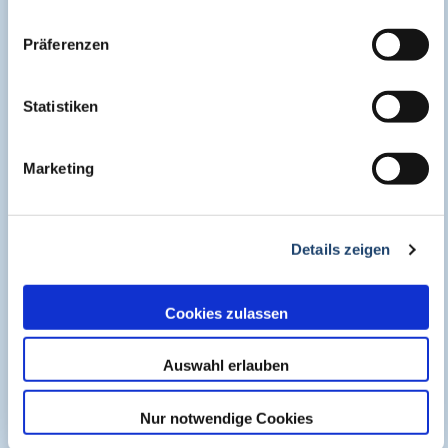
Präferenzen
Statistiken
Marketing
Dr. med. Thomas Lob-Corzilius
Details zeigen
Nachhaltigkeit in Klinik und Praxis – Modul 3:
Cookies zulassen
Medizinische Versorgung bei extremen
Wetterereignissen
Auswahl erlauben
Nur notwendige Cookies
Verfügbar bis: 21 November 2026