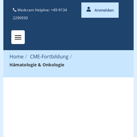
Medcram Helpline: +49-9134
Anmelden
2290930
Toggle navigation
Home
/
CME-Fortbildung
/
Hämatologie & Onkologie