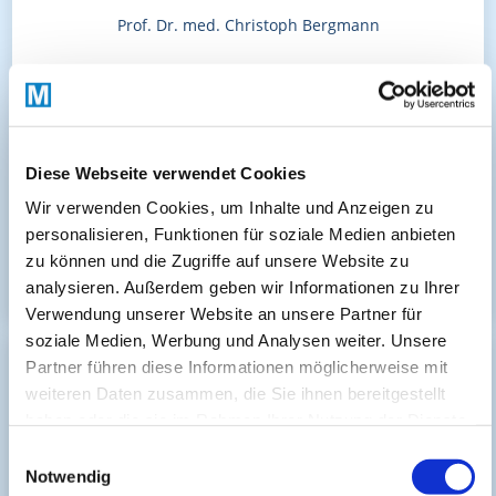
Prof. Dr. med. Christoph Bergmann
Basophilenaktivierungstest: Verbindung von
Allergologie und Onkologie für diagnostische,
therapeutische und prognostische An
wendungen in der AllergoOnkologie – ein
Diese Webseite verwendet Cookies
Positionspapier der EAAC
Wir verwenden Cookies, um Inhalte und Anzeigen zu
Verfügbar bis: 14 Februar 2027
personalisieren, Funktionen für soziale Medien anbieten
zu können und die Zugriffe auf unsere Website zu
Bayerische Landesärztekammer
analysieren. Außerdem geben wir Informationen zu Ihrer
Kostenfrei
Verwendung unserer Website an unsere Partner für
soziale Medien, Werbung und Analysen weiter. Unsere
Partner führen diese Informationen möglicherweise mit
Live
weiteren Daten zusammen, die Sie ihnen bereitgestellt
haben oder die sie im Rahmen Ihrer Nutzung der Dienste
gesammelt haben.
Einwilligungsauswahl
Notwendig