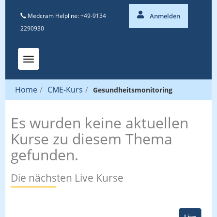
Medcram Helpline: +49-9134
Anmelden
2290930
Toggle navigation
Home
/
CME-Kurs
/
Gesundheitsmonitoring
Es wurden keine aktuellen
Kurse zu diesem Thema
gefunden.
Die nächsten Live Kurse
Live