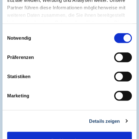
Cogitando-GmbH
Partner führen diese Informationen möglicherweise mit
c/o CME-Verlag Medcram
weiteren Daten zusammen, die Sie ihnen bereitgestellt
Im Birnengarten 7
haben oder die sie im Rahmen Ihrer Nutzung der Dienste
91077 Neunkirchen am Brand
gesammelt haben.
Einwilligungsauswahl
+49 (0)9134 2290930
Notwendig
helpdesk@medcram.de
Präferenzen
Online Symposien
Statistiken
Symposium PULSE
Marketing
Symposium One Health
Details zeigen
Symposium Asthma und Allergien