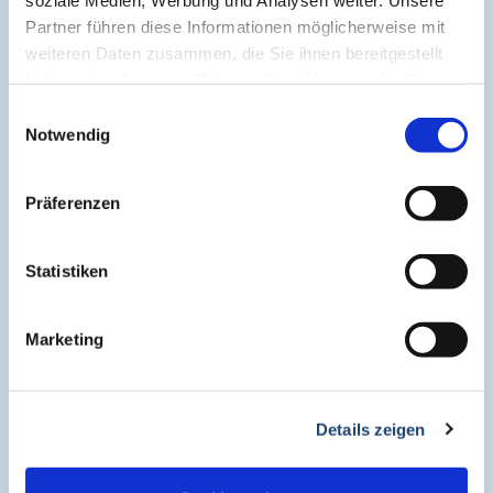
Cogitando-GmbH
Partner führen diese Informationen möglicherweise mit
c/o CME-Verlag Medcram
weiteren Daten zusammen, die Sie ihnen bereitgestellt
Im Birnengarten 7
haben oder die sie im Rahmen Ihrer Nutzung der Dienste
91077 Neunkirchen am Brand
gesammelt haben.
Einwilligungsauswahl
+49 (0)9134 2290930
Notwendig
helpdesk@medcram.de
Präferenzen
Online Symposien
Statistiken
Symposium PULSE
Marketing
Symposium One Health
Details zeigen
Symposium Asthma und Allergien