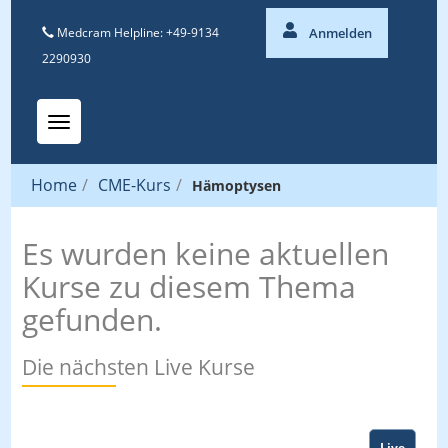
Medcram Helpline: +49-9134
Anmelden
2290930
Toggle navigation
Home
/
CME-Kurs
/
Hämoptysen
Es wurden keine aktuellen
Kurse zu diesem Thema
gefunden.
Die nächsten Live Kurse
Live