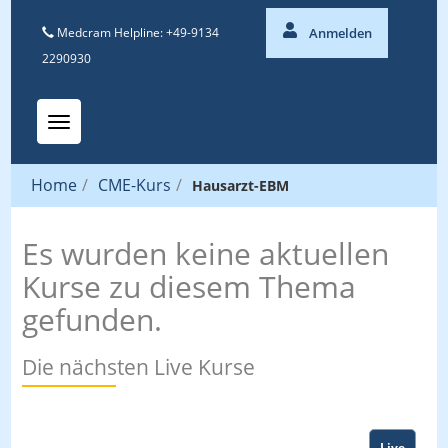
Medcram Helpline: +49-9134
Anmelden
2290930
Toggle navigation
Home
/
CME-Kurs
/
Hausarzt-EBM
Es wurden keine aktuellen
Kurse zu diesem Thema
gefunden.
Die nächsten Live Kurse
Live