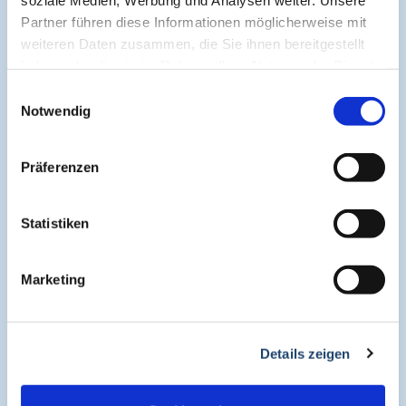
Cogitando-GmbH
Partner führen diese Informationen möglicherweise mit
c/o CME-Verlag Medcram
weiteren Daten zusammen, die Sie ihnen bereitgestellt
Im Birnengarten 7
haben oder die sie im Rahmen Ihrer Nutzung der Dienste
91077 Neunkirchen am Brand
gesammelt haben.
Einwilligungsauswahl
+49 (0)9134 2290930
Notwendig
helpdesk@medcram.de
Präferenzen
Online Symposien
Statistiken
Symposium PULSE
Marketing
Symposium One Health
Details zeigen
Symposium Asthma und Allergien