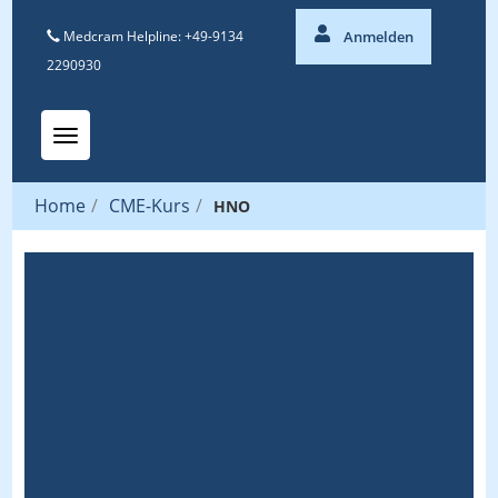
Medcram Helpline: +49-9134
Anmelden
2290930
Toggle navigation
Home
/
CME-Kurs
/
HNO