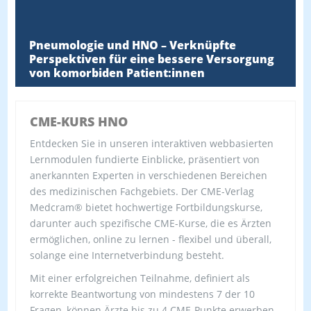
Pneumologie und HNO – Verknüpfte
Perspektiven für eine bessere Versorgung
von komorbiden Patient:innen
CME-KURS HNO
Entdecken Sie in unseren interaktiven webbasierten
Lernmodulen fundierte Einblicke, präsentiert von
anerkannten Experten in verschiedenen Bereichen
des medizinischen Fachgebiets. Der CME-Verlag
Medcram® bietet hochwertige Fortbildungskurse,
darunter auch spezifische CME-Kurse, die es Ärzten
ermöglichen, online zu lernen - flexibel und überall,
solange eine Internetverbindung besteht.
Mit einer erfolgreichen Teilnahme, definiert als
korrekte Beantwortung von mindestens 7 der 10
Fragen, können Ärzte bis zu 4 CME-Punkte erwerben.