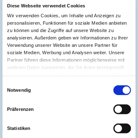
Diese Webseite verwendet Cookies
Symposium EcoMed
Wir verwenden Cookies, um Inhalte und Anzeigen zu
personalisieren, Funktionen für soziale Medien anbieten
Gemeinsam gegen ADIPOSITAS
zu können und die Zugriffe auf unsere Website zu
analysieren. Außerdem geben wir Informationen zu Ihrer
Verwendung unserer Website an unsere Partner für
Information
soziale Medien, Werbung und Analysen weiter. Unsere
Partner führen diese Informationen möglicherweise mit
weiteren Daten zusammen, die Sie ihnen bereitgestellt
Aktuelle CME
haben oder die sie im Rahmen Ihrer Nutzung der Dienste
CME-Leitlinie
gesammelt haben.
Einwilligungsauswahl
Notwendig
CME-Partner
CME-Punkte
Präferenzen
Help & Support
Kontakt
Statistiken
Medienpartner