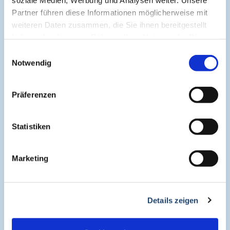
Cogitando-GmbH
Partner führen diese Informationen möglicherweise mit
c/o CME-Verlag Medcram
weiteren Daten zusammen, die Sie ihnen bereitgestellt
Im Birnengarten 7
haben oder die sie im Rahmen Ihrer Nutzung der Dienste
91077 Neunkirchen am Brand
gesammelt haben.
Einwilligungsauswahl
+49 (0)9134 2290930
Notwendig
helpdesk@medcram.de
Präferenzen
Online Symposien
Statistiken
Symposium PULSE
Marketing
Symposium One Health
Details zeigen
Symposium Asthma und Allergien