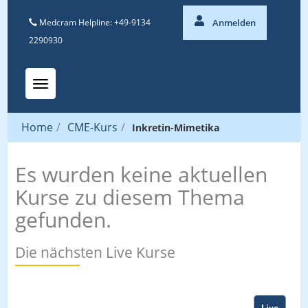
Medcram Helpline: +49-9134
Anmelden
2290930
Toggle navigation
Home
/
CME-Kurs
/
Inkretin-Mimetika
Es wurden keine aktuellen
Kurse zu diesem Thema
gefunden.
Die nächsten Live Kurse
Live