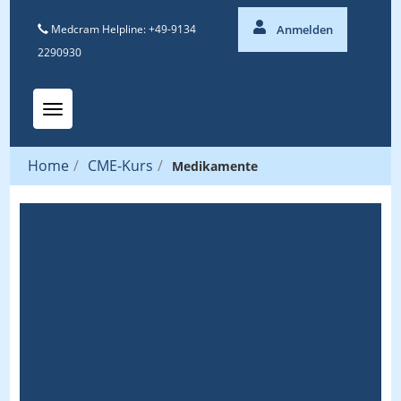
Medcram Helpline: +49-9134
Anmelden
2290930
Toggle navigation
Home
/
CME-Kurs
/
Medikamente