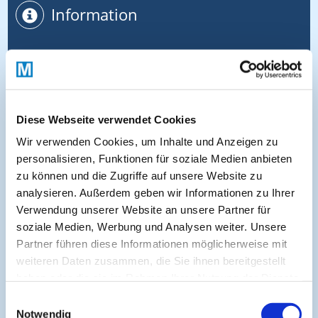
Information
Aktuelle CME
CME-Leitlinie
CME-Partner
Diese Webseite verwendet Cookies
CME-Punkte
Wir verwenden Cookies, um Inhalte und Anzeigen zu
Help & Support
personalisieren, Funktionen für soziale Medien anbieten
Kontakt
zu können und die Zugriffe auf unsere Website zu
Medienpartner
analysieren. Außerdem geben wir Informationen zu Ihrer
Verwendung unserer Website an unsere Partner für
Impressum
soziale Medien, Werbung und Analysen weiter. Unsere
Datenschutz
Partner führen diese Informationen möglicherweise mit
Nutzungsbedingungen
weiteren Daten zusammen, die Sie ihnen bereitgestellt
haben oder die sie im Rahmen Ihrer Nutzung der Dienste
Cookies
gesammelt haben.
Einwilligungsauswahl
Wissen entdecken
Notwendig