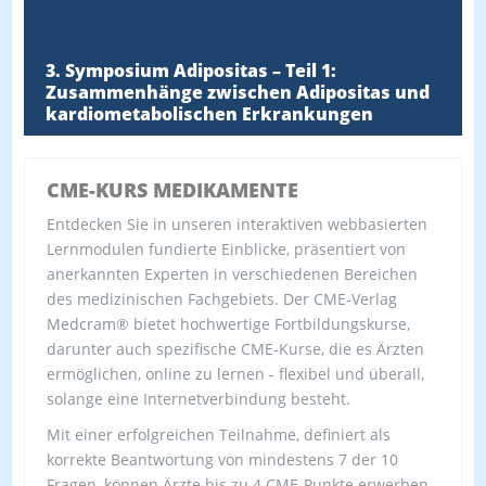
3. Symposium Adipositas – Teil 1:
Zusammenhänge zwischen Adipositas und
kardiometabolischen Erkrankungen
CME-KURS MEDIKAMENTE
Entdecken Sie in unseren interaktiven webbasierten
Lernmodulen fundierte Einblicke, präsentiert von
anerkannten Experten in verschiedenen Bereichen
des medizinischen Fachgebiets. Der CME-Verlag
Medcram® bietet hochwertige Fortbildungskurse,
darunter auch spezifische CME-Kurse, die es Ärzten
ermöglichen, online zu lernen - flexibel und überall,
solange eine Internetverbindung besteht.
Mit einer erfolgreichen Teilnahme, definiert als
korrekte Beantwortung von mindestens 7 der 10
Fragen, können Ärzte bis zu 4 CME-Punkte erwerben.