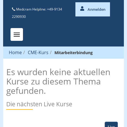
Medcram Helpline: +49-9134
Anmelden
2290930
Toggle navigation
Home
/
CME-Kurs
/
Mitarbeiterbindung
Es wurden keine aktuellen
Kurse zu diesem Thema
gefunden.
Die nächsten Live Kurse
Live