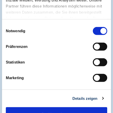
Cogitando-GmbH
Partner führen diese Informationen möglicherweise mit
c/o CME-Verlag Medcram
weiteren Daten zusammen, die Sie ihnen bereitgestellt
Im Birnengarten 7
haben oder die sie im Rahmen Ihrer Nutzung der Dienste
91077 Neunkirchen am Brand
gesammelt haben.
Einwilligungsauswahl
+49 (0)9134 2290930
Notwendig
helpdesk@medcram.de
Präferenzen
Online Symposien
Statistiken
Symposium PULSE
Marketing
Symposium One Health
Details zeigen
Symposium Asthma und Allergien