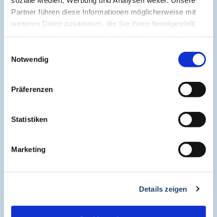
Cogitando-GmbH
Partner führen diese Informationen möglicherweise mit
c/o CME-Verlag Medcram
weiteren Daten zusammen, die Sie ihnen bereitgestellt
Im Birnengarten 7
haben oder die sie im Rahmen Ihrer Nutzung der Dienste
91077 Neunkirchen am Brand
gesammelt haben.
Einwilligungsauswahl
+49 (0)9134 2290930
Notwendig
helpdesk@medcram.de
Präferenzen
Online Symposien
Statistiken
Symposium PULSE
Marketing
Symposium One Health
Details zeigen
Symposium Asthma und Allergien