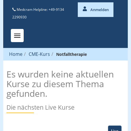
Medcram Helpline: +49-9134
Anmelden
2290930
Toggle navigation
Home
/
CME-Kurs
/
Notfalltherapie
Es wurden keine aktuellen
Kurse zu diesem Thema
gefunden.
Die nächsten Live Kurse
Live