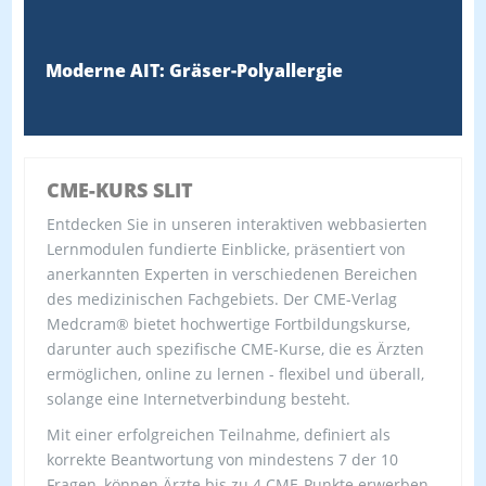
Moderne AIT: Gräser-Polyallergie
CME-KURS SLIT
Entdecken Sie in unseren interaktiven webbasierten
Lernmodulen fundierte Einblicke, präsentiert von
anerkannten Experten in verschiedenen Bereichen
des medizinischen Fachgebiets. Der CME-Verlag
Medcram® bietet hochwertige Fortbildungskurse,
darunter auch spezifische CME-Kurse, die es Ärzten
ermöglichen, online zu lernen - flexibel und überall,
solange eine Internetverbindung besteht.
Mit einer erfolgreichen Teilnahme, definiert als
korrekte Beantwortung von mindestens 7 der 10
Fragen, können Ärzte bis zu 4 CME-Punkte erwerben.