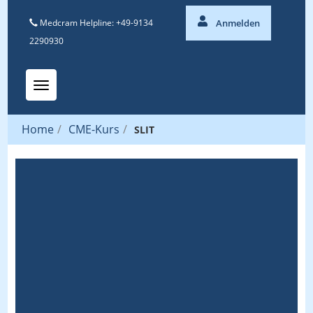
Medcram Helpline: +49-9134
Anmelden
2290930
Toggle navigation
Home
/
CME-Kurs
/
SLIT