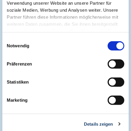
Verwendung unserer Website an unsere Partner für
soziale Medien, Werbung und Analysen weiter. Unsere
Partner führen diese Informationen möglicherweise mit
Symposium One Health
weiteren Daten zusammen, die Sie ihnen bereitgestellt
haben oder die sie im Rahmen Ihrer Nutzung der Dienste
gesammelt haben.
Symposium Asthma und Allergien
Einwilligungsauswahl
Notwendig
Symposium EcoMed
Präferenzen
Gemeinsam gegen ADIPOSITAS
Statistiken
Information
Marketing
Aktuelle CME
Details zeigen
CME-Leitlinie