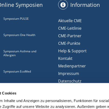
Online Symposien
Information
Symposium PULSE
Aktuelle CME
CME-Leitlinie
Symposium One Health
CME-Partner
CME-Punkte
Help & Support
Symposium Asthma und
Allergien
Kontakt
Medienpartner
Symposium EcoMed
Impressum
Datenschutz
Gemeinsam gegen
Nutzungsbedingungen
ADIPOSITAS
t Cookies
Cookies
 Inhalte und Anzeigen zu personalisieren, Funktionen für sozia
e Zugriffe auf unsere Website zu analysieren. Außerdem geben w