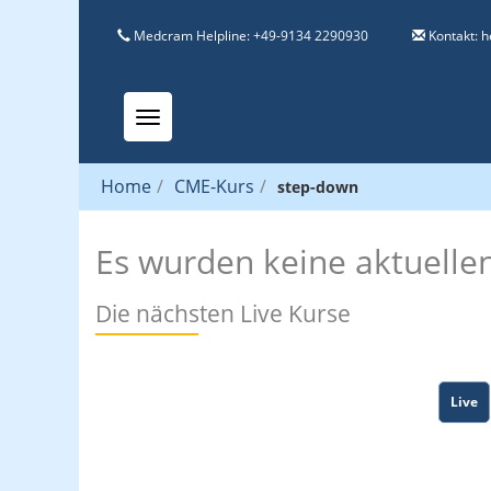
Medcram Helpline: +49-9134 2290930
Kontakt:
h
Toggle navigation
Home
/
CME-Kurs
/
step-down
Es wurden keine aktuelle
Die nächsten Live Kurse
Live