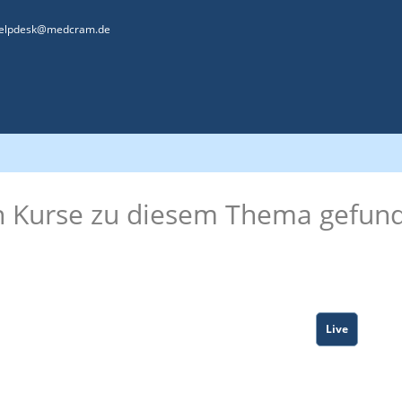
elpdesk@medcram.de
n Kurse zu diesem Thema gefun
Live