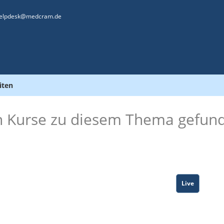
elpdesk@medcram.de
iten
n Kurse zu diesem Thema gefun
Live