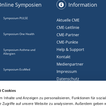
Online Symposien
Information
Symposium PULSE
Aktuelle CME
CME-Leitlinie
Symposium One Health
CME-Partner
CME-Punkte
Help & Support
Symposium Asthma und
Allergien
Kontakt
Medienpartner
Symposium EcoMed
Impressum
Datenschutz
Gemeinsam gegen
Nutzungsbedingungen
ADIPOSITAS
t Cookies
Cookies
 Inhalte und Anzeigen zu personalisieren, Funktionen für sozia
e Zugriffe auf unsere Website zu analysieren. Außerdem geben w