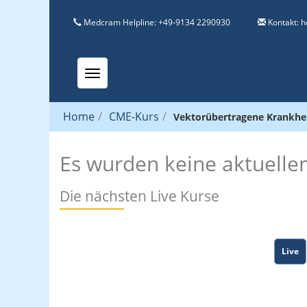
Medcram Helpline: +49-9134 2290930
Kontakt:
h
Toggle navigation
Home
/
CME-Kurs
/
Vektorübertragene Krankhe
Es wurden keine aktuelle
Die nächsten Live Kurse
Live