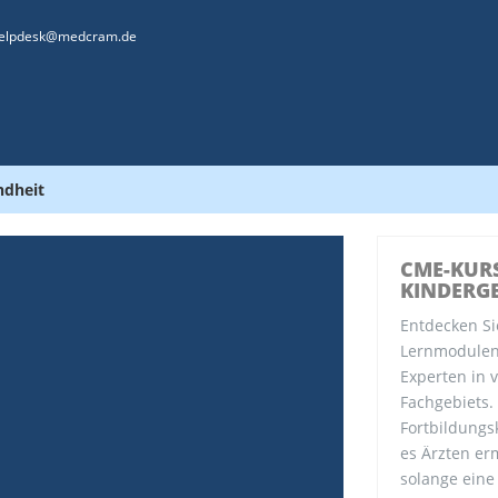
elpdesk@medcram.de
ndheit
CME-KUR
KINDERG
Entdecken Si
Lernmodulen 
Experten in 
Fachgebiets.
Fortbildungs
es Ärzten erm
solange eine