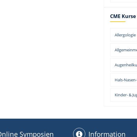
CME Kurse
Allergologie
Allgemeinme
Augenheilk
Hals-Nasen
Kinder- & J
Online Symposien
Information