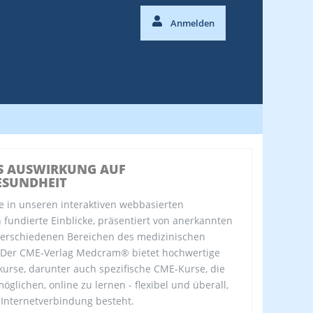
Anmelden
S AUSWIRKUNG AUF
ESUNDHEIT
e in unseren interaktiven webbasierten
fundierte Einblicke, präsentiert von anerkannten
verschiedenen Bereichen des medizinischen
 Der CME-Verlag Medcram® bietet hochwertige
kurse, darunter auch spezifische CME-Kurse, die
öglichen, online zu lernen - flexibel und überall,
 Internetverbindung besteht.