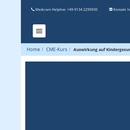
Medcram Helpline: +49-9134 2290930
Kontakt:
h
Toggle navigation
Home
/
CME-Kurs
/
Auswirkung auf Kindergesu