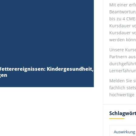
Mit einer erf
Beantwortung
bis zu 4 CME
Kursdauer vo
Kursdauer vo
werden könn
Unsere Kurs
Partnern aus
durchgeführ
etterereignissen: Kindergesundheit,
Lernerfahrun
gen
Melden Sie s
fachlich ste
hochwertige 
Schlagwör
Auswirkung 