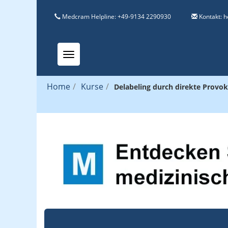
Medcram Helpline: +49-9134 2290930
Kontakt:
h
Toggle navigation
Home
/
Kurse
/
Delabeling durch direkte Provo