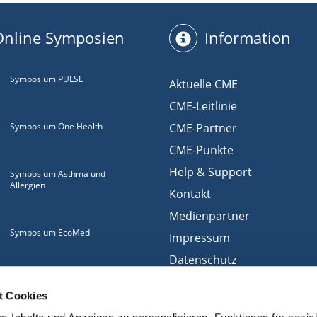
Online Symposien
Information
Symposium PULSE
Aktuelle CME
CME-Leitlinie
Symposium One Health
CME-Partner
CME-Punkte
Help & Support
Symposium Asthma und
Allergien
Kontakt
Medienpartner
Symposium EcoMed
Impressum
Datenschutz
Gemeinsam gegen
Nutzungsbedingungen
ADIPOSITAS
t Cookies
Cookies