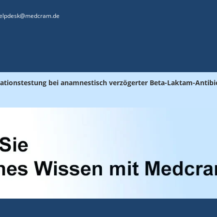
elpdesk@medcram.de
kationstestung bei anamnestisch verzögerter Beta-Laktam-Antibi