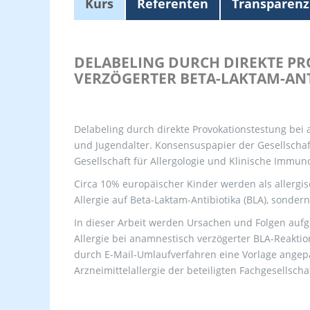
Kurs
Referenten
Transparenz
DELABELING DURCH DIREKTE P
VERZÖGERTER BETA-LAKTAM-ANT
Delabeling durch direkte Provokationstestung bei 
und Jugendalter. Konsensuspapier der Gesellschaf
Gesellschaft für Allergologie und Klinische Immu
Circa 10% europäischer Kinder werden als allergisc
Allergie auf Beta-Laktam-Antibiotika (BLA), sonder
In dieser Arbeit werden Ursachen und Folgen aufg
Allergie bei anamnestisch verzögerter BLA-Reakti
durch E-Mail-Umlaufverfahren eine Vorlage angep
Arzneimittelallergie der beteiligten Fachgesellscha