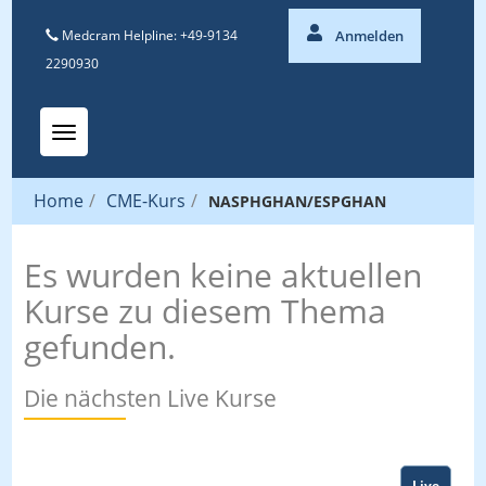
Medcram Helpline: +49-9134
Anmelden
2290930
Toggle navigation
Home
/
CME-Kurs
/
NASPHGHAN/ESPGHAN
Es wurden keine aktuellen
Kurse zu diesem Thema
gefunden.
Die nächsten Live Kurse
Live