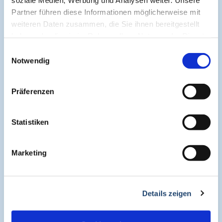
Cogitando-GmbH
Partner führen diese Informationen möglicherweise mit
c/o CME-Verlag Medcram
weiteren Daten zusammen, die Sie ihnen bereitgestellt
Im Birnengarten 7
haben oder die sie im Rahmen Ihrer Nutzung der Dienste
91077 Neunkirchen am Brand
gesammelt haben.
Einwilligungsauswahl
+49 (0)9134 2290930
Notwendig
helpdesk@medcram.de
Präferenzen
Online Symposien
Statistiken
Symposium PULSE
Marketing
Symposium One Health
Details zeigen
Symposium Asthma und Allergien