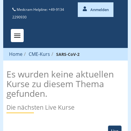
Medcram Helpline: +49-9134
Anmelden
2290930
Toggle navigation
Home
/
CME-Kurs
/
SARS-CoV-2
Es wurden keine aktuellen
Kurse zu diesem Thema
gefunden.
Die nächsten Live Kurse
Live