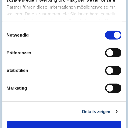
Cogitando-GmbH
Partner führen diese Informationen möglicherweise mit
c/o CME-Verlag Medcram
weiteren Daten zusammen, die Sie ihnen bereitgestellt
Im Birnengarten 7
haben oder die sie im Rahmen Ihrer Nutzung der Dienste
91077 Neunkirchen am Brand
gesammelt haben.
Einwilligungsauswahl
+49 (0)9134 2290930
Notwendig
helpdesk@medcram.de
Präferenzen
Online Symposien
Statistiken
Symposium PULSE
Marketing
Symposium One Health
Details zeigen
Symposium Asthma und Allergien