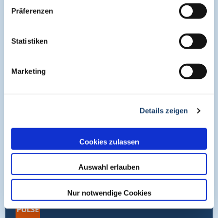
Präferenzen
About
Statistiken
Cogitando-GmbH
Marketing
c/o CME-Verlag Medcram
Im Birnengarten 7
91077 Neunkirchen am Brand
Details zeigen
+49 (0)9134 2290930
Cookies zulassen
helpdesk@medcram.de
Auswahl erlauben
Online Symposien
Nur notwendige Cookies
Symposium PULSE