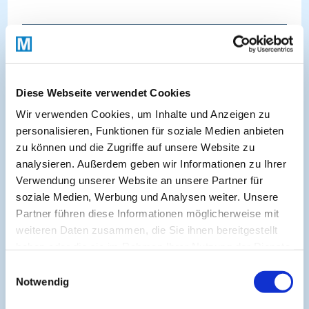
Fachbereiche
Fachbereiche:
Diese Webseite verwendet Cookies
Allgemeinmedizin & hausärztliche Praxis
Chirurgie
Wir verwenden Cookies, um Inhalte und Anzeigen zu
Dermatologie
Diabetologie & Endokrinologie
personalisieren, Funktionen für soziale Medien anbieten
zu können und die Zugriffe auf unsere Website zu
Ernährungsmedizin
Gastroenterologie
analysieren. Außerdem geben wir Informationen zu Ihrer
Gynäkologie & Geburtshilfe
Interdisziplinär
Verwendung unserer Website an unsere Partner für
soziale Medien, Werbung und Analysen weiter. Unsere
Kardiologie
Kinder- & Jugendmedizin
Partner führen diese Informationen möglicherweise mit
Nahrungsmittelallergien
Nephrologie
weiteren Daten zusammen, die Sie ihnen bereitgestellt
haben oder die sie im Rahmen Ihrer Nutzung der Dienste
Neurologie & Psychiatrie
Pneumologie
gesammelt haben.
Einwilligungsauswahl
Rheumatologie & Immunologie
Notwendig