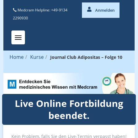
Medcram Helpline: +49-9134
Anmelden
2290930
Toggle navigation
Home
/
Kurse
/
Journal Club Adipositas – Folge 10
Live Online Fortbildung
beendet.
Kein Problem, falls Sie den Live-Termin verpasst haben!