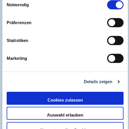
Notwendig
Präferenzen
Statistiken
Prof. Dr. med. Marek Lommatzsch
Marketing
Wege zur Remission: Neue
Behandlungskonzepte bei entzündlichen Typ-2-
Details zeigen
Erkrankungen
Cookies zulassen
Verfügbar bis: 7 März 2027
Auswahl erlauben
Bayerische Landesärztekammer
Kostenfrei