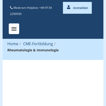
Medcram Helpline: +49-9134
Anmelden
2290930
Toggle navigation
Home
/
CME-Fortbildung
/
Rheumatologie & Immunologie