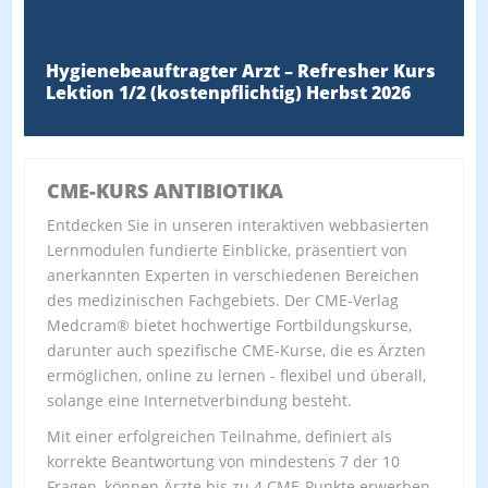
Hygienebeauftragter Arzt – Refresher Kurs
Lektion 1/2 (kostenpflichtig) Herbst 2026
CME-KURS ANTIBIOTIKA
Entdecken Sie in unseren interaktiven webbasierten
Lernmodulen fundierte Einblicke, präsentiert von
anerkannten Experten in verschiedenen Bereichen
des medizinischen Fachgebiets. Der CME-Verlag
Medcram® bietet hochwertige Fortbildungskurse,
darunter auch spezifische CME-Kurse, die es Ärzten
ermöglichen, online zu lernen - flexibel und überall,
solange eine Internetverbindung besteht.
Mit einer erfolgreichen Teilnahme, definiert als
korrekte Beantwortung von mindestens 7 der 10
Fragen, können Ärzte bis zu 4 CME-Punkte erwerben.