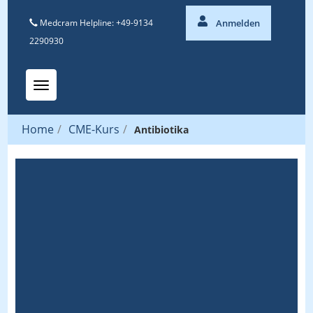
Medcram Helpline: +49-9134
Anmelden
2290930
Toggle navigation
Home
/
CME-Kurs
/
Antibiotika