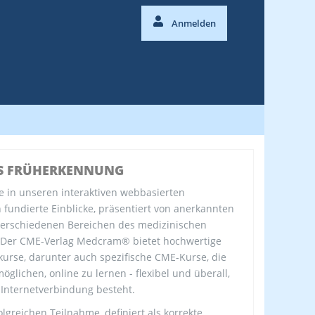
Anmelden
S FRÜHERKENNUNG
e in unseren interaktiven webbasierten
fundierte Einblicke, präsentiert von anerkannten
verschiedenen Bereichen des medizinischen
 Der CME-Verlag Medcram® bietet hochwertige
kurse, darunter auch spezifische CME-Kurse, die
öglichen, online zu lernen - flexibel und überall,
 Internetverbindung besteht.
olgreichen Teilnahme, definiert als korrekte