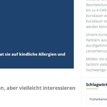
Beantwortung
bis zu 4 CME
Kursdauer vo
Kursdauer vo
werden könn
Unsere Kurs
Partnern aus
durchgeführ
Lernerfahrun
t sie auf kindliche Allergien und
Melden Sie s
fachlich ste
hochwertige 
Schlagwör
 aber vielleicht interessieren
Früherkenn