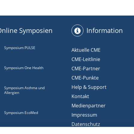
Online Symposien
Information
Symposium PULSE
Aktuelle CME
CME-Leitlinie
Symposium One Health
CME-Partner
CME-Punkte
Help & Support
Symposium Asthma und
Allergien
Kontakt
Medienpartner
Symposium EcoMed
Impressum
Datenschutz
Gemeinsam gegen
Nutzungsbedingungen