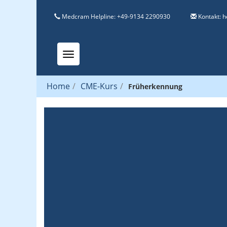
Medcram Helpline: +49-9134 2290930
Kontakt:
h
Toggle navigation
Home
/
CME-Kurs
/
Früherkennung