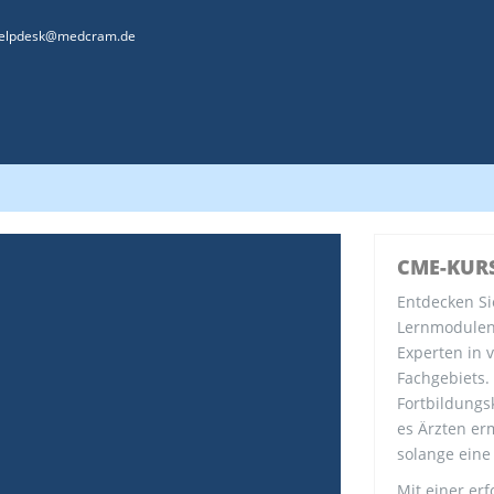
elpdesk@medcram.de
CME-KUR
Entdecken Si
Lernmodulen 
Experten in 
Fachgebiets.
Fortbildungs
es Ärzten erm
solange eine
Mit einer erf