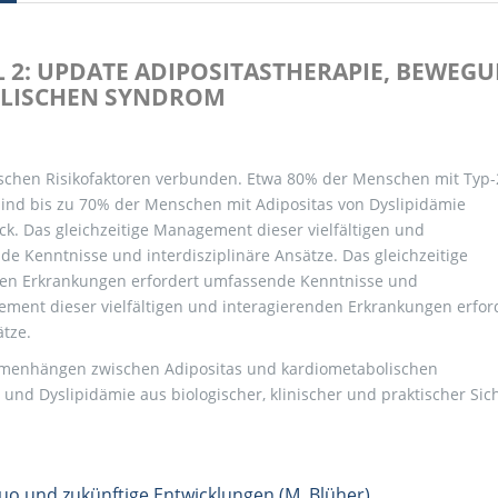
IL 2: UPDATE ADIPOSITASTHERAPIE, BEWEG
LISCHEN SYNDROM
ischen Risikofaktoren verbunden. Etwa 80% der Menschen mit Typ-
ind bis zu 70% der Menschen mit Adipositas von Dyslipidämie
k. Das gleichzeitige Management dieser vielfältigen und
e Kenntnisse und interdisziplinäre Ansätze. Das gleichzeitige
den Erkrankungen erfordert umfassende Kenntnisse und
gement dieser vielfältigen und interagierenden Erkrankungen erfor
tze.
ammenhängen zwischen Adipositas und kardiometabolischen
s und Dyslipidämie aus biologischer, klinischer und praktischer Sic
Quo und zukünftige Entwicklungen (M. Blüher)