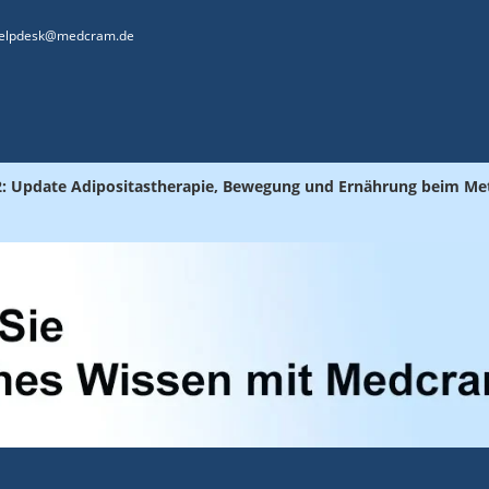
elpdesk@medcram.de
 2: Update Adipositastherapie, Bewegung und Ernährung beim M