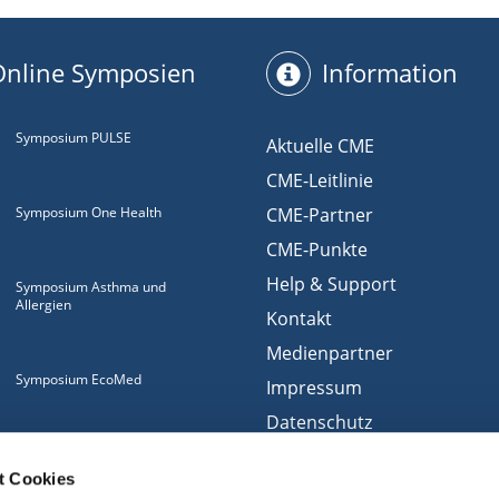
Online Symposien
Information
Symposium PULSE
Aktuelle CME
CME-Leitlinie
Symposium One Health
CME-Partner
CME-Punkte
Help & Support
Symposium Asthma und
Allergien
Kontakt
Medienpartner
Symposium EcoMed
Impressum
Datenschutz
Gemeinsam gegen
Nutzungsbedingungen
ADIPOSITAS
t Cookies
Cookies