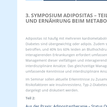
3. SYMPOSIUM ADIPOSITAS – TE
UND ERNÄHRUNG BEIM METABO
Adipositas ist häufig mit mehreren kardiometabol
Diabetes sind übergewichtig oder adipös. Zudem s
betroffen, und 40% bis 60% leiden an Bluthochdruc
interagierenden Erkrankungen erfordert umfassend
Management dieser vielfältigen und interagieren
interdisziplinäre Ansätze. Das gleichzeitige Mana
umfassende Kenntnisse und interdisziplinäre Ansä
Im Seminar sollen aktuelle Erkenntnisse zu Zus
Risikofaktoren wie Insulinresistenz, Typ-2-Diabete
dargelegt und diskutiert werden.
Teil 2:
Aus der Praxis: Adipositastherapie – Status 