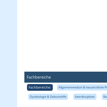
Fachbereiche
Fachbereiche:
Allgemeinmedizin & hausärztliche P
Gynäkologie & Geburtshilfe
Interdisziplinär
Ka