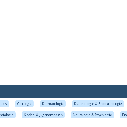
raxis
Chirurgie
Dermatologie
Diabetologie & Endokrinologie
rdiologie
Kinder- & Jugendmedizin
Neurologie & Psychiatrie
Pn