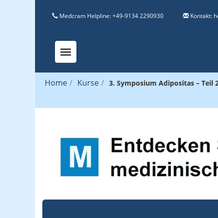
Medcram Helpline: +49-9134 2290930
Kontakt:
h
Toggle navigation
Home
/
Kurse
/
3. Symposium Adipositas – Teil