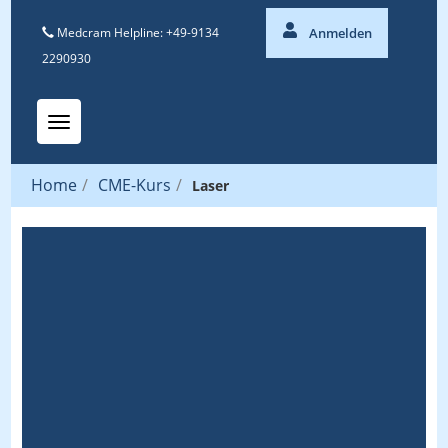
Medcram Helpline: +49-9134
Anmelden
2290930
Toggle navigation
Home
/
CME-Kurs
/
Laser