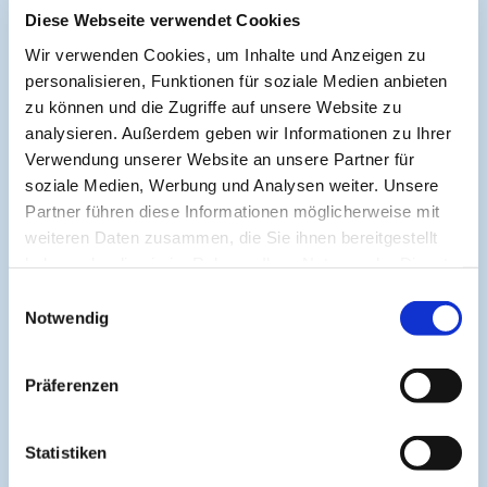
Diese Webseite verwendet Cookies
Symposium EcoMed
Wir verwenden Cookies, um Inhalte und Anzeigen zu
personalisieren, Funktionen für soziale Medien anbieten
Gemeinsam gegen ADIPOSITAS
zu können und die Zugriffe auf unsere Website zu
analysieren. Außerdem geben wir Informationen zu Ihrer
Verwendung unserer Website an unsere Partner für
Information
soziale Medien, Werbung und Analysen weiter. Unsere
Partner führen diese Informationen möglicherweise mit
weiteren Daten zusammen, die Sie ihnen bereitgestellt
Aktuelle CME
haben oder die sie im Rahmen Ihrer Nutzung der Dienste
CME-Leitlinie
gesammelt haben.
Einwilligungsauswahl
Notwendig
CME-Partner
CME-Punkte
Präferenzen
Help & Support
Kontakt
Statistiken
Medienpartner