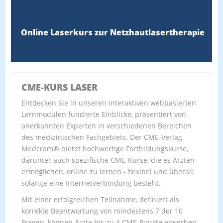
Online Laserkurs zur Netzhautlasertherapie
CME-KURS LASER
Entdecken Sie in unseren interaktiven webbasierten
Lernmodulen fundierte Einblicke, präsentiert von
anerkannten Experten in verschiedenen Bereichen
des medizinischen Fachgebiets. Der CME-Verlag
Medcram® bietet hochwertige Fortbildungskurse,
darunter auch spezifische CME-Kurse, die es Ärzten
ermöglichen, online zu lernen - flexibel und überall,
solange eine Internetverbindung besteht.
Mit einer erfolgreichen Teilnahme, definiert als
korrekte Beantwortung von mindestens 7 der 10
Fragen, können Ärzte bis zu 4 CME-Punkte erwerben.