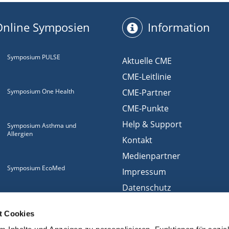
Online Symposien
Information
Symposium PULSE
Aktuelle CME
CME-Leitlinie
Symposium One Health
CME-Partner
CME-Punkte
Help & Support
Symposium Asthma und
Allergien
Kontakt
Medienpartner
Symposium EcoMed
Impressum
Datenschutz
Gemeinsam gegen
Nutzungsbedingungen
ADIPOSITAS
t Cookies
Cookies