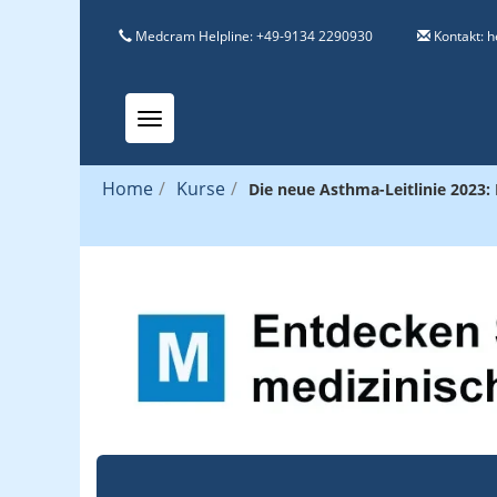
Medcram Helpline: +49-9134 2290930
Kontakt:
h
Toggle navigation
Home
/
Kurse
/
Die neue Asthma-Leitlinie 2023