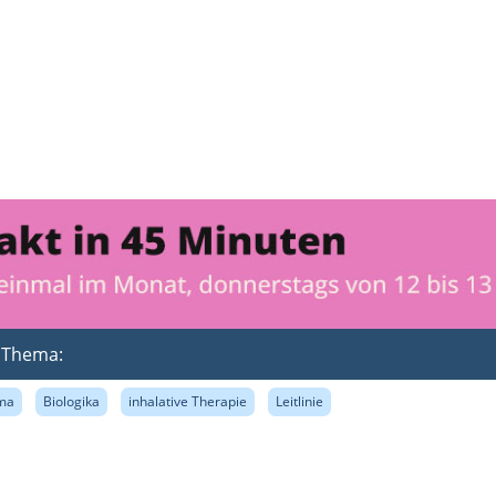
m Thema:
ma
Biologika
inhalative Therapie
Leitlinie