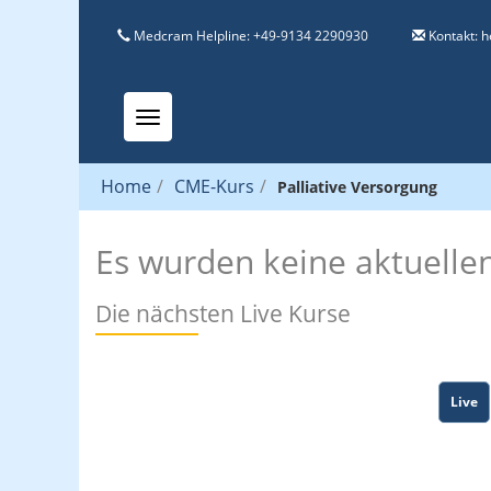
Medcram Helpline: +49-9134 2290930
Kontakt:
h
Toggle navigation
Home
/
CME-Kurs
/
Palliative Versorgung
Es wurden keine aktuelle
Die nächsten Live Kurse
Live