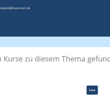
elpdesk@medcram.de
n Kurse zu diesem Thema gefun
Live