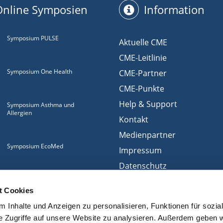
Online Symposien
Information
Symposium PULSE
Aktuelle CME
CME-Leitlinie
Symposium One Health
CME-Partner
CME-Punkte
Help & Support
Symposium Asthma und
Allergien
Kontakt
Medienpartner
Symposium EcoMed
Impressum
Datenschutz
Gemeinsam gegen
Nutzungsbedingungen
ADIPOSITAS
t Cookies
Cookies
 Inhalte und Anzeigen zu personalisieren, Funktionen für sozia
e Zugriffe auf unsere Website zu analysieren. Außerdem geben w