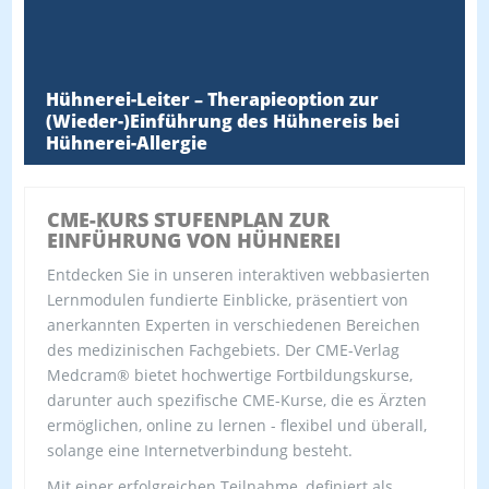
Hühnerei-Leiter – Therapieoption zur
(Wieder-)Einführung des Hühnereis bei
Hühnerei-Allergie
CME-KURS STUFENPLAN ZUR
EINFÜHRUNG VON HÜHNEREI
Entdecken Sie in unseren interaktiven webbasierten
Lernmodulen fundierte Einblicke, präsentiert von
anerkannten Experten in verschiedenen Bereichen
des medizinischen Fachgebiets. Der CME-Verlag
Medcram® bietet hochwertige Fortbildungskurse,
darunter auch spezifische CME-Kurse, die es Ärzten
ermöglichen, online zu lernen - flexibel und überall,
solange eine Internetverbindung besteht.
Mit einer erfolgreichen Teilnahme, definiert als