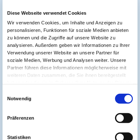
Symposium Asthma und Allergien
Diese Webseite verwendet Cookies
Symposium EcoMed
Wir verwenden Cookies, um Inhalte und Anzeigen zu
personalisieren, Funktionen für soziale Medien anbieten
zu können und die Zugriffe auf unsere Website zu
Gemeinsam gegen ADIPOSITAS
analysieren. Außerdem geben wir Informationen zu Ihrer
Verwendung unserer Website an unsere Partner für
soziale Medien, Werbung und Analysen weiter. Unsere
Information
Partner führen diese Informationen möglicherweise mit
weiteren Daten zusammen, die Sie ihnen bereitgestellt
haben oder die sie im Rahmen Ihrer Nutzung der Dienste
Aktuelle CME
gesammelt haben.
Einwilligungsauswahl
CME-Leitlinie
Notwendig
CME-Partner
CME-Punkte
Präferenzen
Help & Support
Kontakt
Statistiken