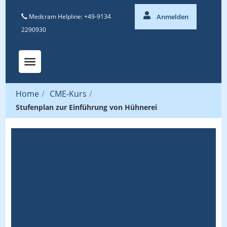
Medcram Helpline: +49-9134
Anmelden
2290930
Toggle navigation
Home
/
CME-Kurs
/
Stufenplan zur Einführung von Hühnerei