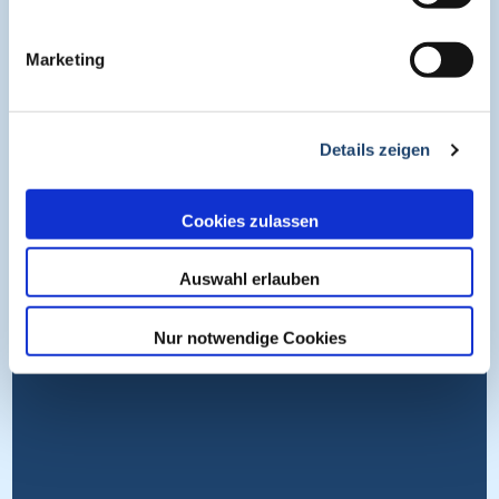
Medienpartner
Impressum
Marketing
Datenschutz
Nutzungsbedingungen
Details zeigen
Cookies
Wissen entdecken
Cookies zulassen
Auswahl erlauben
Nur notwendige Cookies