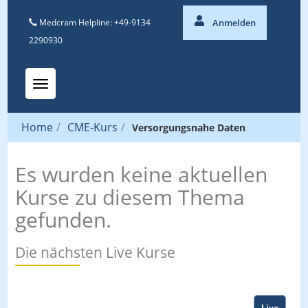
Medcram Helpline: +49-9134
Anmelden
2290930
Toggle navigation
Home
/
CME-Kurs
/
Versorgungsnahe Daten
Es wurden keine aktuellen
Kurse zu diesem Thema
gefunden.
Die nächsten Live Kurse
Live