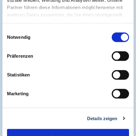
Cogitando-GmbH
Partner führen diese Informationen möglicherweise mit
c/o CME-Verlag Medcram
weiteren Daten zusammen, die Sie ihnen bereitgestellt
Im Birnengarten 7
haben oder die sie im Rahmen Ihrer Nutzung der Dienste
91077 Neunkirchen am Brand
gesammelt haben.
Einwilligungsauswahl
+49 (0)9134 2290930
Notwendig
helpdesk@medcram.de
Präferenzen
Online Symposien
Statistiken
Symposium PULSE
Marketing
Symposium One Health
Details zeigen
Symposium Asthma und Allergien